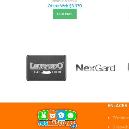
Normal
$
4.990
Oferta Web
$
3.370
LEER MÁS
ENLACES
Términos
Despacho