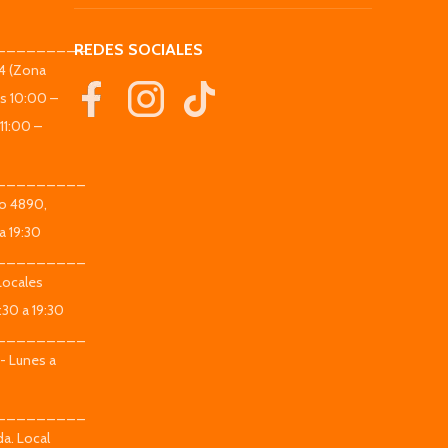
_________
REDES SOCIALES
44 (Zona
es 10:00 –
11:00 –
_________
co 4890,
a 19:30
_________
Locales
:30 a 19:30
_________
 - Lunes a
_________
da. Local