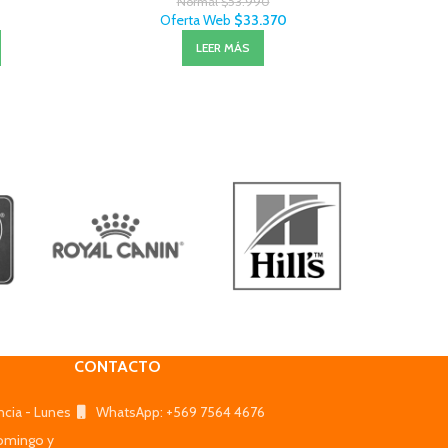
Normal
$
53.990
Oferta Web
$
33.370
LEER MÁS
CONTACTO
ncia - Lunes
WhatsApp: +569 7564 4676
omingo y