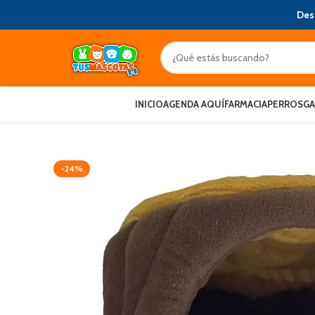
Des
INICIO
AGENDA AQUÍ
FARMACIA
PERROS
G
-24%