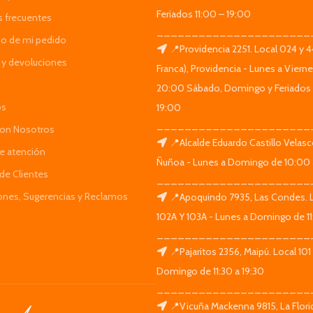
Feriados 11:00 – 19:00
s frecuentes
______________________
do de mi pedido
📍Providencia 2251. Local 024 y 
y devoluciones
Franca), Providencia - Lunes a Viern
20:00 Sábado, Domingo y Feriados 
os
19:00
______________________
Con Nosotros
📍Alcalde Eduardo Castillo Velas
de atención
Ñuñoa - Lunes a Domingo de 10:00 
de Clientes
______________________
iones, Sugerencias y Reclamos
📍Apoquindo 7935, Las Condes. 
102A Y 103A - Lunes a Domingo de 11
______________________
📍Pajaritos 2356, Maipú. Local 101
Domingo de 11:30 a 19:30
______________________
📍Vicuña Mackenna 9815, La Flori