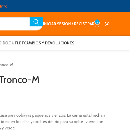
Info
0
INICIAR SESIÓN / REGISTRAR
$
0
DIDO
OUTLET
CAMBIOS Y DEVOLUCIONES
ronco-M
 Tronco-M
asa para cobayas pequeños y erizos. La cama esta hecha a
ideal en los días y noches de frio para su bebe , viene con
 y verde.