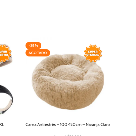
-38%
-38%
AGOTADO
AGOTAD
 XL
Cama Antiestrés – 100-120cm – Naranja Claro
Cama A