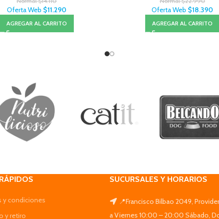
Normal
$
14.110
Normal
$
22.990
Oferta Web
$
11.290
Oferta Web
$
18.390
AGREGAR AL CARRITO
AGREGAR AL CARRITO
 RÁPIDOS
SUCURSALES Y HORARIOS
 y condiciones
📍Francisco Bilbao 2049, Provide
a Viernes 10:00 – 20:00 Sábado, D
 y retiro