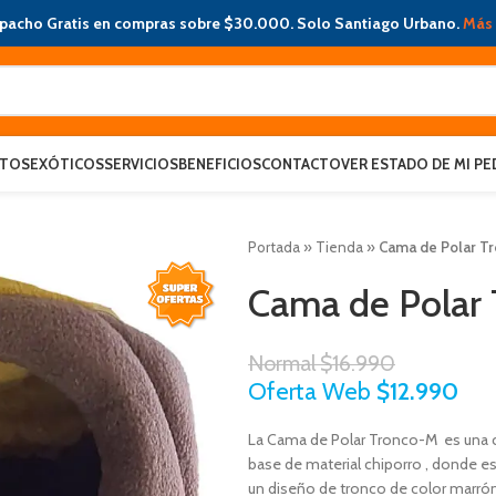
pacho Gratis en compras sobre $30.000. Solo Santiago Urbano.
Más 
ATOS
EXÓTICOS
SERVICIOS
BENEFICIOS
CONTACTO
VER ESTADO DE MI PE
Portada
»
Tienda
»
Cama de Polar T
Cama de Polar
Normal
$
16.990
Oferta Web
$
12.990
La Cama de Polar Tronco-M es una c
base de material chiporro , donde es 
un diseño de tronco de color marrón