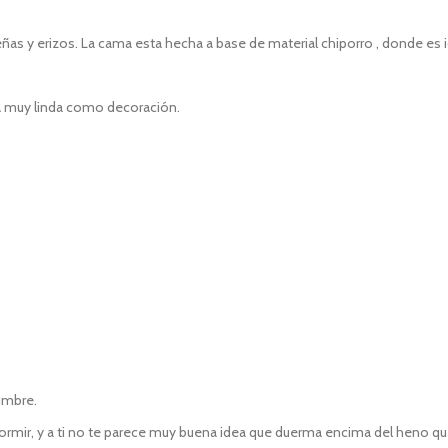
 y erizos. La cama esta hecha a base de material chiporro , donde es ide
ra muy linda como decoración.
umbre.
mir, y a ti no te parece muy buena idea que duerma encima del heno que d