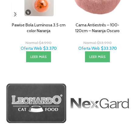
Pawise Bola Luminosa 3.5 cm
Cama Antiestrés – 100-
Pl
color Naranja
120cm – Naranja Oscuro
Normal
$
4.990
Normal
$
53.990
Oferta Web
$
3.370
Oferta Web
$
33.370
LEER MÁS
LEER MÁS