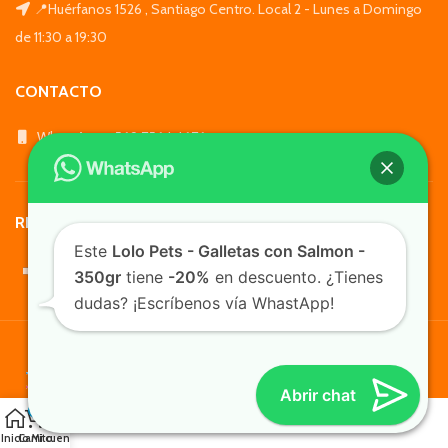
📍Huérfanos 1526 , Santiago Centro. Local 2 - Lunes a Domingo
de 11:30 a 19:30
CONTACTO
WhatsApp: +569 7564 4676
REDES SOCIALES
Este
Lolo Pets - Galletas con Salmon -
350gr
tiene
-20%
en descuento. ¿Tienes
dudas? ¡Escríbenos vía WhastApp!
TusMascotas.cl
Abrir chat
0
Inicio
Carrito
Mi cuenta