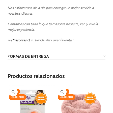
Nos esforzamos día a día para entregar un mejor servicio a
nuestros clientes.
Contamos con todo lo que tu mascota necesita, ven y vive la
mejor experiencia.
TusMascotas.cl
, tu tienda Pet Lover favorita.
”
FORMAS DE ENTREGA
Productos relacionados
-32%
-38%
-5
AGOTADO
AGOTADO