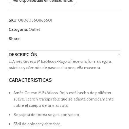
Ver disponibilidad en tiendas físicas
SKU:
08060560866501
Categoría:
Outlet
Share:
DESCRIPCIÓN
El Arnés Grueso M Exóticos-Rojo ofrece una forma segura,
práctica y cómoda de pasear a tu pequeña mascota.
CARACTERISTICAS
Arnés Grueso M Exóticos-Rojo está hecho de poliéster
suave, ligero y transpirable que se adapta cómodamente
sobre el cuerpo de tu mascota.
Se sujeta de forma segura con velcro.
Fácil de colocar y abrochar.