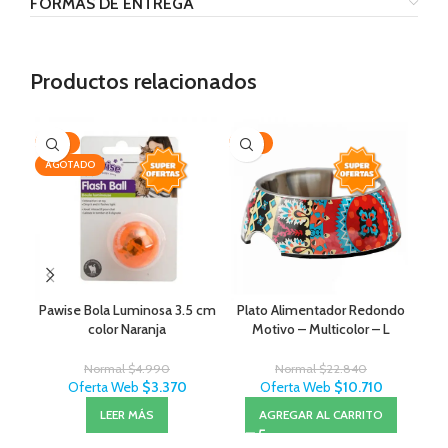
FORMAS DE ENTREGA
Productos relacionados
-32%
-53%
-2
AGOTADO
AG
Pawise Bola Luminosa 3.5 cm
Plato Alimentador Redondo
color Naranja
Motivo – Multicolor – L
Normal
$
4.990
Normal
$
22.840
Oferta Web
$
3.370
Oferta Web
$
10.710
LEER MÁS
AGREGAR AL CARRITO