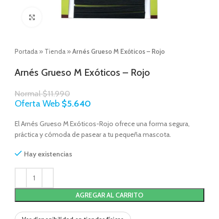
Click to enlarge
Portada
»
Tienda
»
Arnés Grueso M Exóticos – Rojo
Arnés Grueso M Exóticos – Rojo
Normal
$
11.990
Oferta Web
$
5.640
El Arnés Grueso M Exóticos-Rojo ofrece una forma segura,
práctica y cómoda de pasear a tu pequeña mascota.
Hay existencias
AGREGAR AL CARRITO