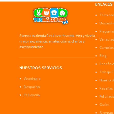
ENLACES
Términos
Despacho
Pregunta
Somos tu tienda Pet Lover favorita. Ven y vive la
Ver esta
mejor experiencia en atención al cliente y
asesoramiento
Cambios 
Blog
Benefici
NUESTROS SERVICIOS
Trabaja 
Veterinaria
Horario 
Despacho
Reseñas 
Peluquería
Felicitac
Outlet
Sitemap