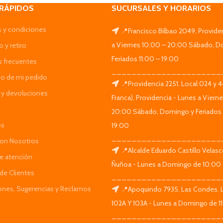
 RÁPIDOS
SUCURSALES Y HORARIOS
 y condiciones
📍Francisco Bilbao 2049, Provide
a Viernes 10:00 – 20:00 Sábado, D
 y retiro
Feriados 11:00 – 19:00
s frecuentes
______________________
do de mi pedido
📍Providencia 2251. Local 024 y 
y devoluciones
Franca), Providencia - Lunes a Viern
20:00 Sábado, Domingo y Feriados 
os
19:00
______________________
Con Nosotros
📍Alcalde Eduardo Castillo Velas
de atención
Ñuñoa - Lunes a Domingo de 10:00 
de Clientes
______________________
iones, Sugerencias y Reclamos
📍Apoquindo 7935, Las Condes. 
102A Y 103A - Lunes a Domingo de 11
______________________