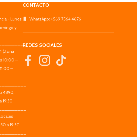
CONTACTO
ncia - Lunes
WhatsApp: +569 7564 4676
omingo y
_________
REDES SOCIALES
44 (Zona
es 10:00 –
11:00 –
_________
co 4890,
a 19:30
_________
Locales
:30 a 19:30
_________