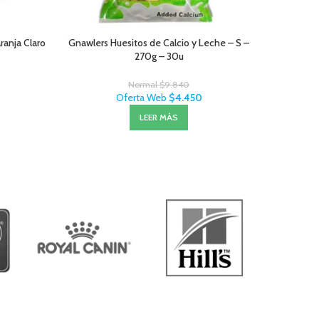
anja Claro
Gnawlers Huesitos de Calcio y Leche – S –
Furmast
270g – 30u
Normal
$
9.840
Oferta Web
$
4.450
LEER MÁS