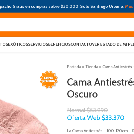
pacho Gratis en compras sobre $30.000. Solo Santiago Urbano.
Más 
ATOS
EXÓTICOS
SERVICIOS
BENEFICIOS
CONTACTO
VER ESTADO DE MI PE
Portada
»
Tienda
»
Cama Antiestrés 
Cama Antiestré
Oscuro
Normal
$
53.990
Oferta Web
$
33.370
La Cama Antiestrés – 100-120cm – R