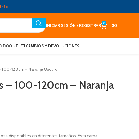
Info
0
INICIAR SESIÓN / REGISTRAR
$
0
DIDO
OUTLET
CAMBIOS Y DEVOLUCIONES
– 100-120cm – Naranja Oscuro
s – 100-120cm – Naranja
osa disponibles en diferentes tamaños. Esta cama