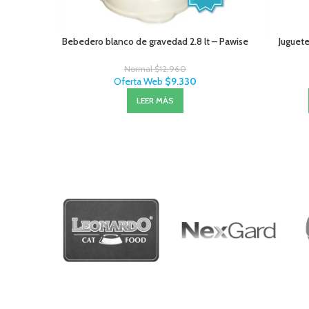
Bebedero blanco de gravedad 2.8 lt – Pawise
Juguete
Normal
$
12.960
Oferta Web
$
9.330
LEER MÁS