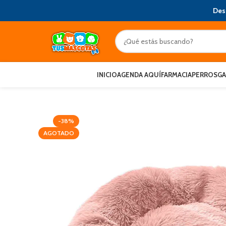
Des
INICIO
AGENDA AQUÍ
FARMACIA
PERROS
G
-38%
AGOTADO