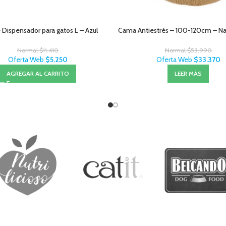
 Dispensador para gatos L – Azul
Cama Antiestrés – 100-120cm – Nar
Normal
$
11.410
Normal
$
53.990
Oferta Web
$
5.250
Oferta Web
$
33.370
AGREGAR AL CARRITO
LEER MÁS