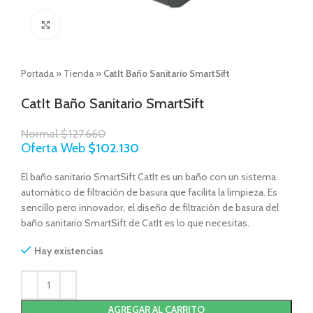
Click to enlarge
Portada
»
Tienda
»
CatIt Baño Sanitario SmartSift
CatIt Baño Sanitario SmartSift
Normal
$
127.660
Oferta Web
$
102.130
El baño sanitario SmartSift CatIt es un baño con un sistema
automático de filtración de basura que facilita la limpieza. Es
sencillo pero innovador, el diseño de filtración de basura del
baño sanitario SmartSift de CatIt es lo que necesitas.
Hay existencias
AGREGAR AL CARRITO