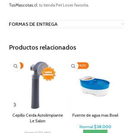
TusMascotas.cl
, tu tienda Pet Lover favorita.
FORMAS DE ENTREGA
Productos relacionados
-35%
AGOTADO
-1
Cepillo Cerda Autolimpiante
Fuente de agua mas Bowl
O
Le Salon
Normal
$
38.000
Normal
$
17.480