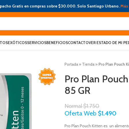
pacho Gratis en compras sobre $30.000. Solo Santiago Urbano.
Más 
ATOS
EXÓTICOS
SERVICIOS
BENEFICIOS
CONTACTO
VER ESTADO DE MI PE
Portada
»
Tienda
»
Pro Plan Pouch Ki
Pro Plan Pouch 
85 GR
Normal
$
1.750
Oferta Web
$
1.490
Pro Plan Pouch Kitten es un alime