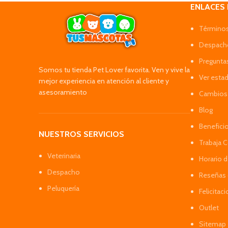
ENLACES
Términos
Despacho
Pregunta
Somos tu tienda Pet Lover favorita. Ven y vive la
Ver esta
mejor experiencia en atención al cliente y
asesoramiento
Cambios 
Blog
Benefici
NUESTROS SERVICIOS
Trabaja 
Veterinaria
Horario 
Despacho
Reseñas 
Peluquería
Felicitac
Outlet
Sitemap