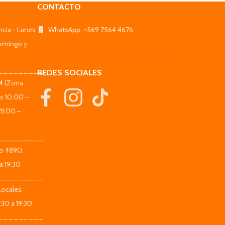
CONTACTO
ncia - Lunes
WhatsApp: +569 7564 4676
omingo y
_________
REDES SOCIALES
44 (Zona
es 10:00 –
11:00 –
_________
co 4890,
a 19:30
_________
Locales
:30 a 19:30
_________