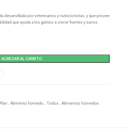
 desarrollada por veterinarios y nutricionistas, y que provee
ibilidad que ayuda a los gatitos a crecer fuertes y sanos.
AGREGAR AL CARRITO
Plan
,
Alimento húmedo
,
Todos
,
Alimentos húmedos