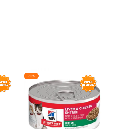
-11%
-15%