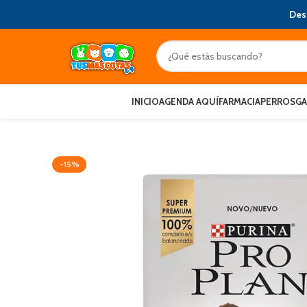
Des
INICIO
AGENDA AQUÍ
FARMACIA
PERROS
G
-15%