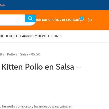
Info
0
INICIAR SESIÓN / REGISTRAR
$
0
DIDO
OUTLET
CAMBIOS Y DEVOLUCIONES
tten Pollo en Salsa – 85 GR
Kitten Pollo en Salsa –
nto húmedo completo y balanceado para gatos en