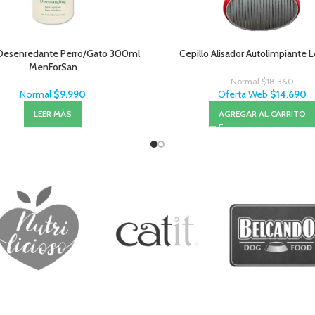
Desenredante Perro/Gato 300ml
Cepillo Alisador Autolimpiante 
MenForSan
Normal
$
18.360
Normal
$
9.990
Oferta Web
$
14.690
LEER MÁS
AGREGAR AL CARRITO