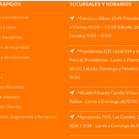
 RÁPIDOS
SUCURSALES Y HORARIOS
 y condiciones
📍Francisco Bilbao 2049, Provide
a Viernes 10:00 – 20:00 Sábado, D
 y retiro
Feriados 11:00 – 19:00
s frecuentes
______________________
do de mi pedido
📍Providencia 2251. Local 024 y 
y devoluciones
Franca), Providencia - Lunes a Viern
20:00 Sábado, Domingo y Feriados 
os
19:00
______________________
Con Nosotros
📍Alcalde Eduardo Castillo Velas
de atención
Ñuñoa - Lunes a Domingo de 10:00 
de Clientes
______________________
iones, Sugerencias y Reclamos
📍Apoquindo 7935, Las Condes. 
102A Y 103A - Lunes a Domingo de 11
______________________