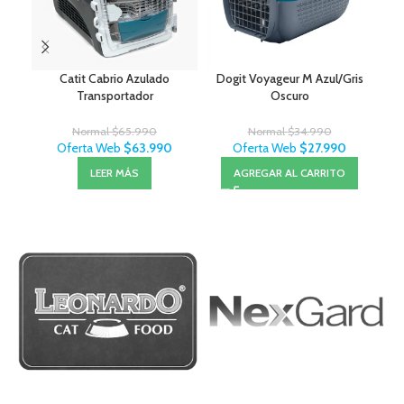
Catit Cabrio Azulado
Dogit Voyageur M Azul/Gris
Moc
Transportador
Oscuro
Normal
$
65.990
Normal
$
34.990
Oferta Web
$
63.990
Oferta Web
$
27.990
LEER MÁS
AGREGAR AL CARRITO