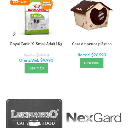
AGOTADO
AG
Royal Canin X-Small Adult 1 Kg
Casa de perros plástico
Lit
Normal
$
26.590
Normal
$
10.750
Oferta Web
$
9.990
LEER MÁS
LEER MÁS