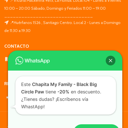
📍Vicuña Mackenna 9815, La Florida. Local 104 - Lunes a Viernes
10:00 – 20:00 Sábado, Domingo y Feriados 11:00 – 19:00
_______________________________
📍Huérfanos 1526 , Santiago Centro. Local 2 - Lunes a Domingo
de 11:30 a 19:30
CONTACTO
WhatsApp: +569 7564 4676
REDES SOCIALES
Este
Chapita My Family - Black Big
Circle Paw
tiene
-20%
en descuento.
¿Tienes dudas? ¡Escríbenos vía
WhastApp!
TusMascotas.cl