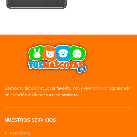
Somos tu tienda Pet Lover favorita. Ven y vive la mejor experiencia
en atención al cliente y asesoramiento
NUESTROS SERVICIOS
Veterinaria