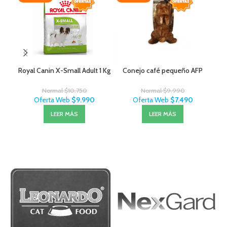
Royal Canin X-Small Adult 1 Kg
Conejo café pequeño AFP
Exi
Normal
$
10.750
Normal
$
9.990
Oferta Web
$
9.990
Oferta Web
$
7.490
LEER MÁS
LEER MÁS