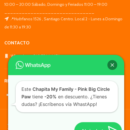
10:00 – 20:00 Sábado, Domingo y Feriados 11:00 – 19:00
_______________________________
📍Huérfanos 1526 , Santiago Centro. Local 2 - Lunes a Domingo
de 11:30 a 19:30
CONTACTO
WhatsApp: +569 7564 4676
REDES SOCIALES
Este
Chapita My Family - Pink Big Circle
Paw
tiene
-20%
en descuento. ¿Tienes
dudas? ¡Escríbenos vía WhastApp!
TusMascotas.cl