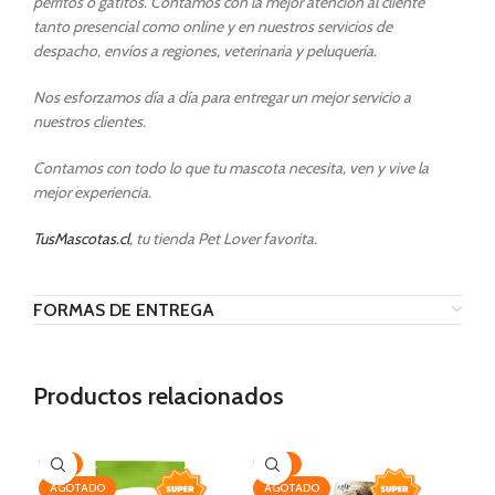
perritos o gatitos. Contamos con la mejor atención al cliente
tanto presencial como online y en nuestros servicios de
despacho, envíos a regiones, veterinaria y peluquería.
Nos esforzamos día a día para entregar un mejor servicio a
nuestros clientes.
Contamos con todo lo que tu mascota necesita, ven y vive la
mejor experiencia.
TusMascotas.cl
, tu tienda Pet Lover favorita.
FORMAS DE ENTREGA
Productos relacionados
-7%
-25%
-3
AGOTADO
AGOTADO