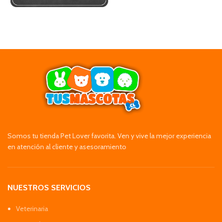
Somos tu tienda Pet Lover favorita. Ven y vive la mejor experiencia
en atención al cliente y asesoramiento
NUESTROS SERVICIOS
Veterinaria