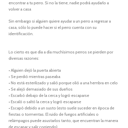
encontrar a tu perro. Si no la tiene, nadie podrá ayudarlo a
volver a casa
Sin embargo si alguien quiere ayudar a un perro a regresar a
casa, sólo lo puede hacer si el perro cuenta con su
identificación.
Lo cierto es que dí­a a dí­a muchí­simos perros se pierden por
diversas razones:
• Alguien dejó la puerta abierta
• Se perdió mientras paseaba
• No está esterilizado y salió porque olió a una hembra en celo
• Se alejó demasiado de sus dueños
• Escarbó debajo de la cerca y logró escaparse
• Escaló o saltó la cerca y logró escaparse
• Escapó debido a un susto (esto suele suceder en época de
fiestas o tormentas. El ruido de fuegos artificiales o
relámpagos puede asustarlos tanto, que encuentran la manera
de escapar y salir corriendo)