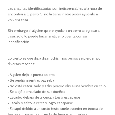
Las chapitas identificatorias son indispensables a la hora de
encontrar a tu perro. Si no la tiene, nadie podrá ayudarlo a
volver a casa
Sin embargo si alguien quiere ayudar a un perro a regresar a
casa, sólo lo puede hacer si el perro cuenta con su
identificación.
Lo cierto es que dí­a a dí­a muchí­simos perros se pierden por
diversas razones:
• Alguien dejó la puerta abierta
• Se perdió mientras paseaba
• No está esterilizado y salió porque olió a una hembra en celo
• Se alejó demasiado de sus dueños
• Escarbó debajo de la cerca y logró escaparse
• Escaló o saltó la cerca y logró escaparse
• Escapó debido a un susto (esto suele suceder en época de
fiestas o tormentas. El ruido de fuegos artificiales o