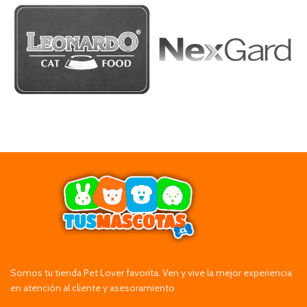
Somos tu tienda Pet Lover favorita. Ven y vive la mejor experiencia
en atención al cliente y asesoramiento