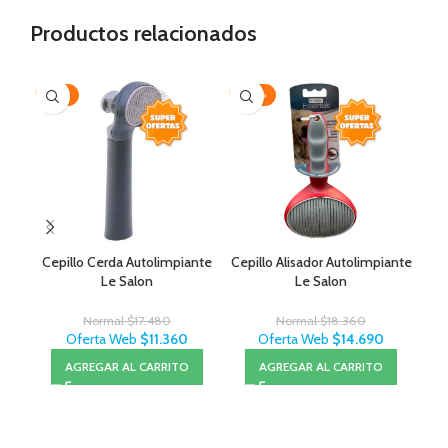
Productos relacionados
-35%
-20%
AG
Cepillo Cerda Autolimpiante
Cepillo Alisador Autolimpiante
F
Le Salon
Le Salon
Normal
$
17.480
Normal
$
18.360
Oferta Web
$
11.360
Oferta Web
$
14.690
AGREGAR AL CARRITO
AGREGAR AL CARRITO