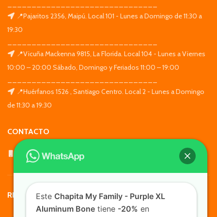
_______________________________
📍Pajaritos 2356, Maipú. Local 101 - Lunes a Domingo de 11:30 a
19:30
_______________________________
📍Vicuña Mackenna 9815, La Florida. Local 104 - Lunes a Viernes
10:00 – 20:00 Sábado, Domingo y Feriados 11:00 – 19:00
_______________________________
📍Huérfanos 1526 , Santiago Centro. Local 2 - Lunes a Domingo
de 11:30 a 19:30
CONTACTO
WhatsApp: +569 7564 4676
REDES SOCIALES
Este
Chapita My Family - Purple XL
Aluminum Bone
tiene
-20%
en