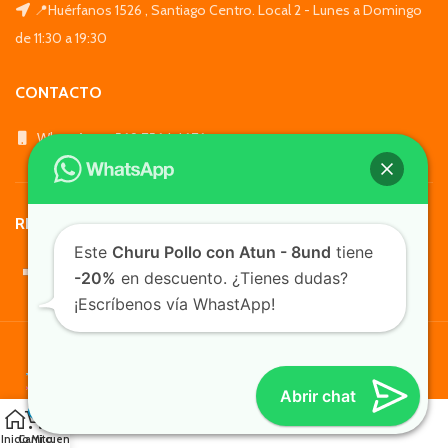
📍Huérfanos 1526 , Santiago Centro. Local 2 - Lunes a Domingo
de 11:30 a 19:30
CONTACTO
WhatsApp: +569 7564 4676
REDES SOCIALES
Este
Churu Pollo con Atun - 8und
tiene
-20%
en descuento. ¿Tienes dudas?
¡Escríbenos vía WhastApp!
TusMascotas.cl
Abrir chat
0
Inicio
Carrito
Mi cuenta