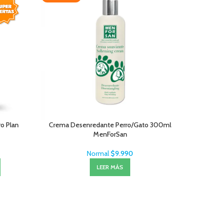
ro Plan
Crema Desenredante Perro/Gato 300ml
Jabo
MenForSan
Normal
$
9.990
LEER MÁS