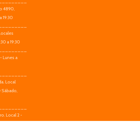
_________
co 4890,
a 19:30
_________
Locales
:30 a 19:30
_________
 - Lunes a
_________
da. Local
0 Sábado,
_________
o. Local 2 -