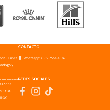
CONTACTO
ncia - Lunes
WhatsApp: +569 7564 4676
omingo y
_________
REDES SOCIALES
44 (Zona
es 10:00 –
11:00 –