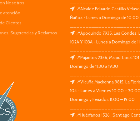
______________________
Con Nosotros
📍Alcalde Eduardo Castillo Velas
de atención
Ñuñoa - Lunes a Domingo de 10:00 
de Clientes
______________________
iones, Sugerencias y Reclamos
📍Apoquindo 7935, Las Condes. 
102A Y 103A - Lunes a Domingo de 11
______________________
📍Pajaritos 2356, Maipú. Local 101
Domingo de 11:30 a 19:30
______________________
📍Vicuña Mackenna 9815, La Flori
104 - Lunes a Viernes 10:00 – 20:0
Domingo y Feriados 11:00 – 19:00
______________________
📍Huérfanos 1526 , Santiago Centr
Lunes a Domingo de 11:30 a 19:30