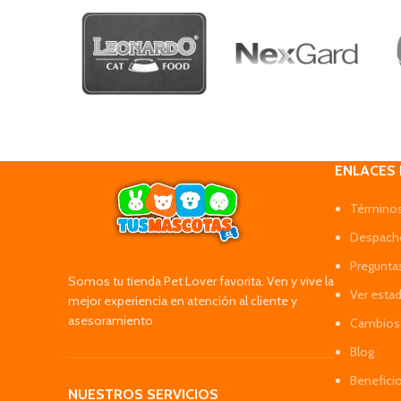
ENLACES
Términos
Despacho
Pregunta
Somos tu tienda Pet Lover favorita. Ven y vive la
Ver esta
mejor experiencia en atención al cliente y
asesoramiento
Cambios 
Blog
Benefici
NUESTROS SERVICIOS