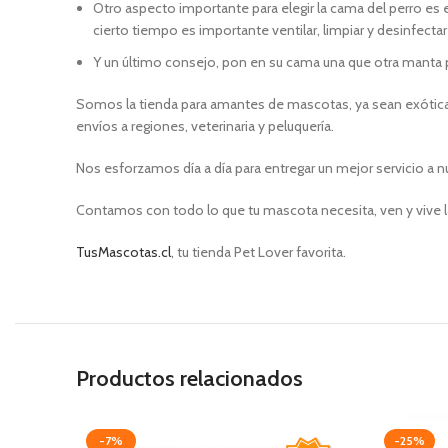
Otro aspecto importante para elegir la cama del perro es el
cierto tiempo es importante ventilar, limpiar y desinfectar 
Y un último consejo, pon en su cama una que otra manta
Somos la tienda para amantes de mascotas, ya sean exóticas
envíos a regiones, veterinaria y peluquería.
Nos esforzamos día a día para entregar un mejor servicio a n
Contamos con todo lo que tu mascota necesita, ven y vive l
TusMascotas.cl
, tu tienda Pet Lover favorita.
Productos relacionados
-7%
-25%