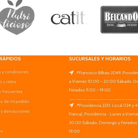
 RÁPIDOS
SUCURSALES Y HORARIOS
 y condiciones
📍Francisco Bilbao 2049, Provide
a Viernes 10:00 – 20:00 Sábado, D
 y retiro
Feriados 11:00 – 19:00
s frecuentes
______________________
do de mi pedido
📍Providencia 2251. Local 024 y 
y devoluciones
Franca), Providencia - Lunes a Viern
20:00 Sábado, Domingo y Feriados 
os
19:00