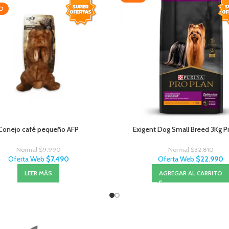
O
Conejo café pequeño AFP
Exigent Dog Small Breed 3Kg P
Normal
$
9.990
Normal
$
32.810
Oferta Web
$
7.490
Oferta Web
$
22.990
LEER MÁS
AGREGAR AL CARRITO