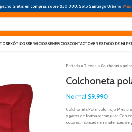
pacho Gratis en compras sobre $30.000. Solo Santiago Urbano.
Más 
ATOS
EXÓTICOS
SERVICIOS
BENEFICIOS
CONTACTO
VER ESTADO DE MI PE
Portada
»
Tienda
»
Colchoneta polar
Colchoneta pol
Normal
$
9.990
Colchoneta Polar color rojo M es un
y gatos de forma rectangular. Con c
colores. Fabricada en materiales de g