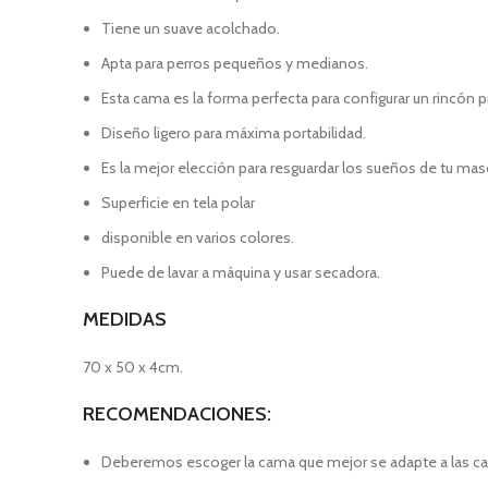
Tiene un suave acolchado.
Apta para perros pequeños y medianos.
Esta cama es la forma perfecta para configurar un rincón 
Diseño ligero para máxima portabilidad.
Es la mejor elección para resguardar los sueños de tu mas
Superficie en tela polar
disponible en varios colores.
Puede de lavar a máquina y usar secadora.
MEDIDAS
70 x 50 x 4cm.
RECOMENDACIONES:
Deberemos escoger la cama que mejor se adapte a las cara