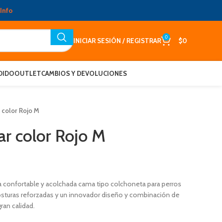
Info
0
INICIAR SESIÓN / REGISTRAR
$
0
DIDO
OUTLET
CAMBIOS Y DEVOLUCIONES
 color Rojo M
ar color Rojo M
a confortable y acolchada cama tipo colchoneta para perros
osturas reforzadas y un innovador diseño y combinación de
ran calidad.