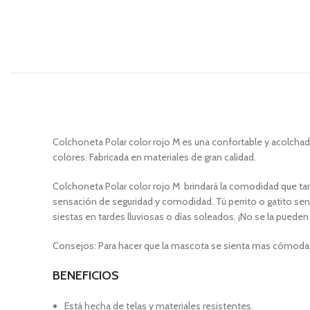
Colchoneta Polar color rojo M es una confortable y acolcha
colores. Fabricada en materiales de gran calidad.
Colchoneta Polar color rojo M brindará la comodidad que tan
sensación de seguridad y comodidad. Tú perrito o gatito sen
siestas en tardes lluviosas o días soleados. ¡No se la pueden
Consejos: Para hacer que la mascota se sienta mas cómoda
BENEFICIOS
Está hecha de telas y materiales resistentes.