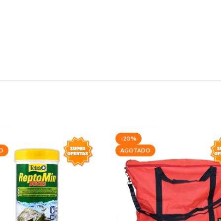
-20%
O
AGOTADO