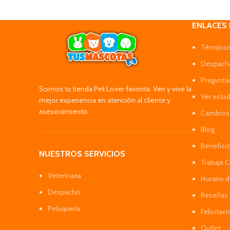
ENLACES
Términos
Despacho
Pregunta
Somos tu tienda Pet Lover favorita. Ven y vive la
Ver esta
mejor experiencia en atención al cliente y
asesoramiento
Cambios 
Blog
Benefici
NUESTROS SERVICIOS
Trabaja 
Veterinaria
Horario 
Despacho
Reseñas 
Peluquería
Felicitac
Outlet