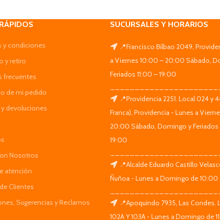
 RÁPIDOS
SUCURSALES Y HORARIOS
 y condiciones
📍Francisco Bilbao 2049, Provide
a Viernes 10:00 – 20:00 Sábado, D
 y retiro
Feriados 11:00 – 19:00
s frecuentes
______________________
do de mi pedido
📍Providencia 2251. Local 024 y 
y devoluciones
Franca), Providencia - Lunes a Viern
20:00 Sábado, Domingo y Feriados 
os
19:00
______________________
Con Nosotros
📍Alcalde Eduardo Castillo Velas
de atención
Ñuñoa - Lunes a Domingo de 10:00 
de Clientes
______________________
iones, Sugerencias y Reclamos
📍Apoquindo 7935, Las Condes. 
102A Y 103A - Lunes a Domingo de 11