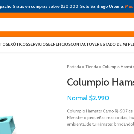
pacho Gratis en compras sobre $30.000. Solo Santiago Urbano.
Más 
ATOS
EXÓTICOS
SERVICIOS
BENEFICIOS
CONTACTO
VER ESTADO DE MI PE
Portada
»
Tienda
»
Columpio Hamste
Columpio Hams
Normal
$
2.990
Columpio Hamster Carno RJ-507 es
Hámster o pequeñas mascotitas, fav
ambiental de tu Hámster, brindánd