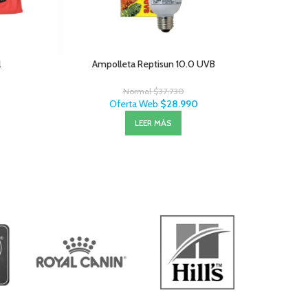
l
Ampolleta Reptisun 10.0 UVB
Maz
Normal
$
37.730
Oferta Web
$
28.990
LEER MÁS