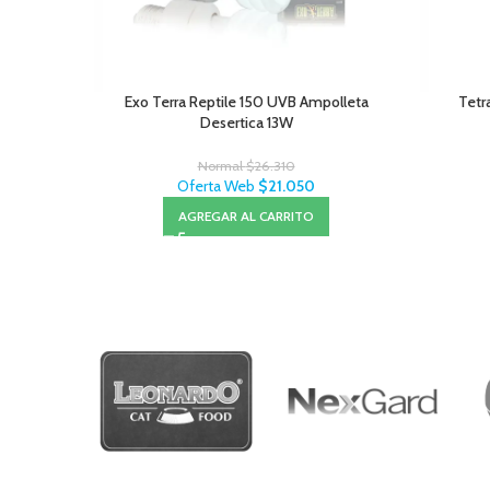
Exo Terra Reptile 150 UVB Ampolleta
Tetr
Desertica 13W
Normal
$
26.310
Oferta Web
$
21.050
AGREGAR AL CARRITO