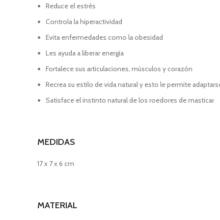
Reduce el estrés
Controla la hiperactividad
Evita enfermedades como la obesidad
Les ayuda a liberar energía
Fortalece sus articulaciones, músculos y corazón
Recrea su estilo de vida natural y esto le permite adaptar
Satisface el instinto natural de los roedores de masticar
MEDIDAS
17 x 7 x 6 cm
MATERIAL