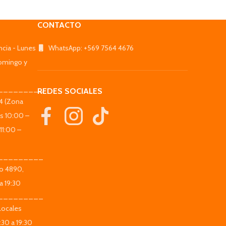
CONTACTO
ncia - Lunes
WhatsApp: +569 7564 4676
omingo y
_________
REDES SOCIALES
44 (Zona
es 10:00 –
11:00 –
_________
co 4890,
a 19:30
_________
Locales
:30 a 19:30