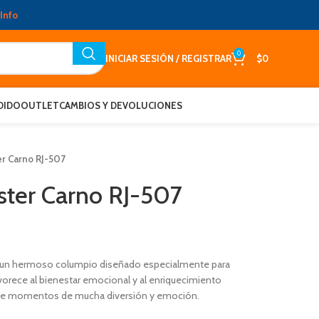
Info
0
INICIAR SESIÓN / REGISTRAR
$
0
DIDO
OUTLET
CAMBIOS Y DEVOLUCIONES
r Carno RJ-507
ter Carno RJ-507
 un hermoso columpio diseñado especialmente para
orece al bienestar emocional y al enriquecimiento
ole momentos de mucha diversión y emoción.