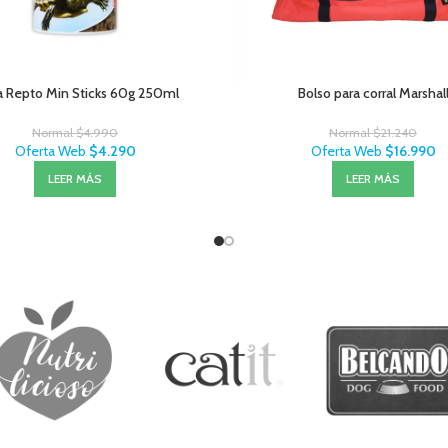
a Repto Min Sticks 60g 250ml
Bolso para corral Marshal
Normal
$
4.990
Normal
$
21.240
Oferta Web
$
4.290
Oferta Web
$
16.990
LEER MÁS
LEER MÁS