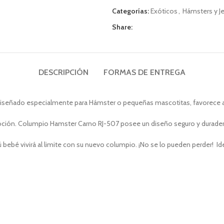
Categorías:
Exóticos
,
Hámsters y J
Share:
DESCRIPCIÓN
FORMAS DE ENTREGA
eñado especialmente para Hámster o pequeñas mascotitas, favorece al 
n. Columpio Hamster Carno RJ-507 posee un diseño seguro y duradero pa
 bebé vivirá al limite con su nuevo columpio. ¡No se lo pueden perder! I