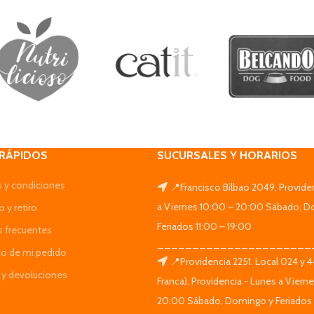
 RÁPIDOS
SUCURSALES Y HORARIOS
 y condiciones
📍Francisco Bilbao 2049, Provide
a Viernes 10:00 – 20:00 Sábado, D
 y retiro
Feriados 11:00 – 19:00
s frecuentes
______________________
do de mi pedido
📍Providencia 2251. Local 024 y 
y devoluciones
Franca), Providencia - Lunes a Viern
20:00 Sábado, Domingo y Feriados 