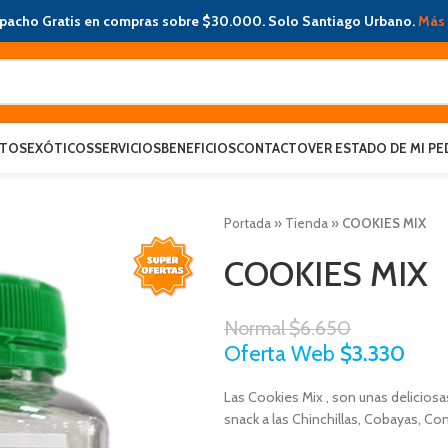
pacho Gratis en compras sobre $30.000. Solo Santiago Urbano.
Más 
ATOS
EXÓTICOS
SERVICIOS
BENEFICIOS
CONTACTO
VER ESTADO DE MI PE
Portada
»
Tienda
»
COOKIES MIX
COOKIES MIX
Normal
$
6.650
Oferta Web
$
3.330
Las Cookies Mix , son unas deliciosa
snack a las Chinchillas, Cobayas, Co