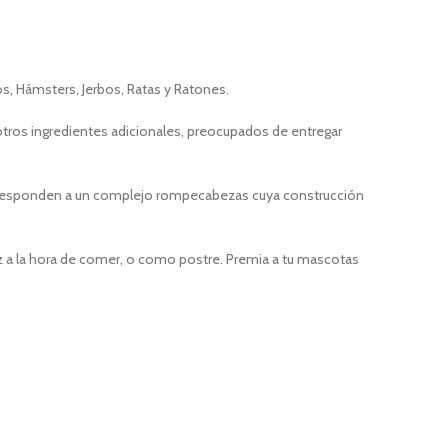
os, Hámsters, Jerbos, Ratas y Ratones.
 otros ingredientes adicionales, preocupados de entregar
 corresponden a un complejo rompecabezas cuya construcción
z a la hora de comer, o como postre. Premia a tu mascotas