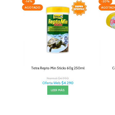
-14%
-20%
AGOTADO
AGOTAD
Tetra Repto Min Sticks 60g 250ml
C
Normal
$
4.990
Oferta Web
$
4.290
LEER MÁS