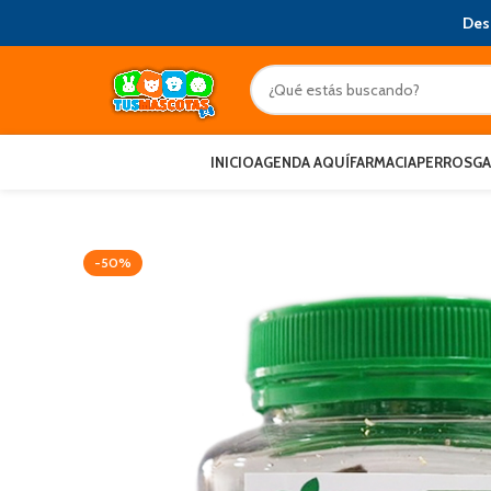
Des
INICIO
AGENDA AQUÍ
FARMACIA
PERROS
G
-50%