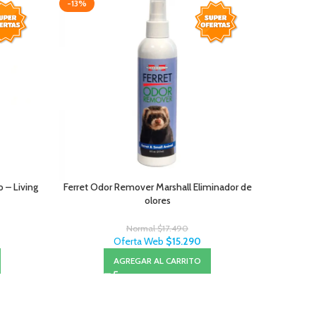
-13%
-20%
 – Living
Ferret Odor Remover Marshall Eliminador de
Cubos de B
olores
Normal
$
17.490
Oferta Web
$
15.290
AGREGAR AL CARRITO