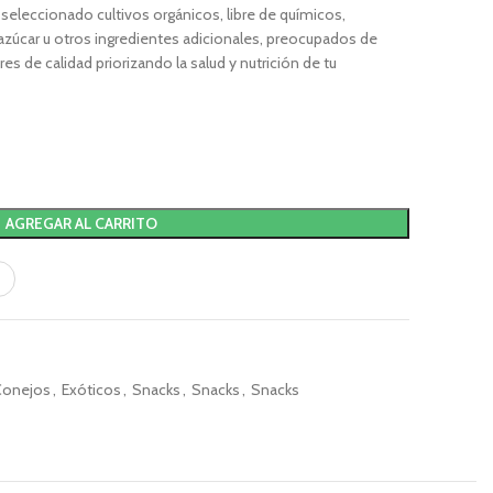
seleccionado cultivos orgánicos, libre de químicos,
 azúcar u otros ingredientes adicionales, preocupados de
s de calidad priorizando la salud y nutrición de tu
AGREGAR AL CARRITO
Conejos
,
Exóticos
,
Snacks
,
Snacks
,
Snacks