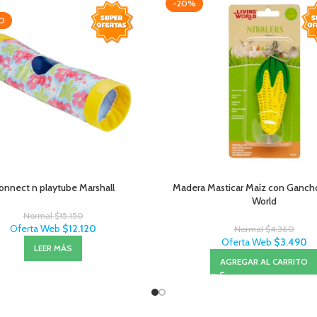
-20%
O
onnect n playtube Marshall
Madera Masticar Maíz con Gancho
World
Normal
$
15.150
Oferta Web
$
12.120
Normal
$
4.360
Oferta Web
$
3.490
LEER MÁS
AGREGAR AL CARRITO