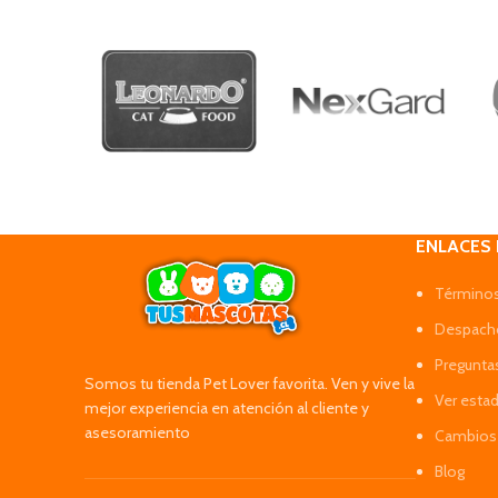
ENLACES
Términos
Despacho
Pregunta
Somos tu tienda Pet Lover favorita. Ven y vive la
Ver esta
mejor experiencia en atención al cliente y
asesoramiento
Cambios 
Blog