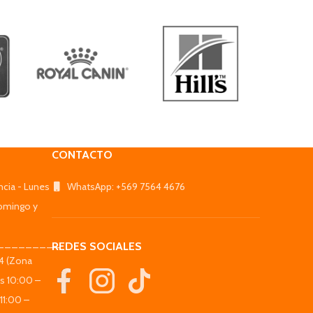
CONTACTO
ncia - Lunes
WhatsApp: +569 7564 4676
omingo y
_________
REDES SOCIALES
44 (Zona
es 10:00 –
11:00 –