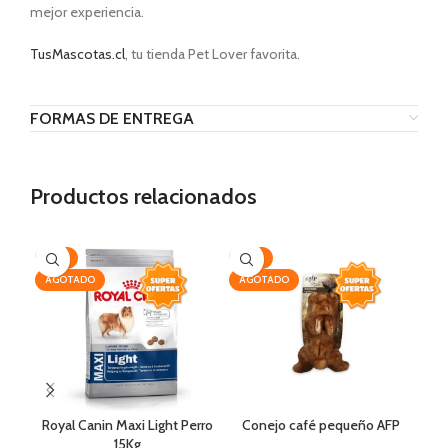
mejor experiencia.
TusMascotas.cl
, tu tienda Pet Lover favorita.
FORMAS DE ENTREGA
Productos relacionados
-19%
-25%
-3
AGOTADO
AGOTADO
Royal Canin Maxi Light Perro
Conejo café pequeño AFP
15Kg