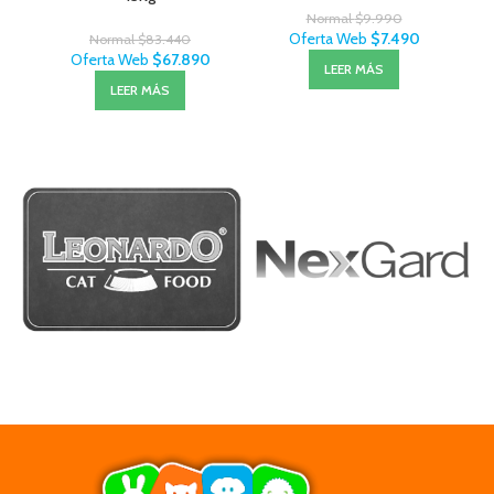
Normal
$
9.990
Oferta Web
$
7.490
Normal
$
83.440
Oferta Web
$
67.890
LEER MÁS
LEER MÁS