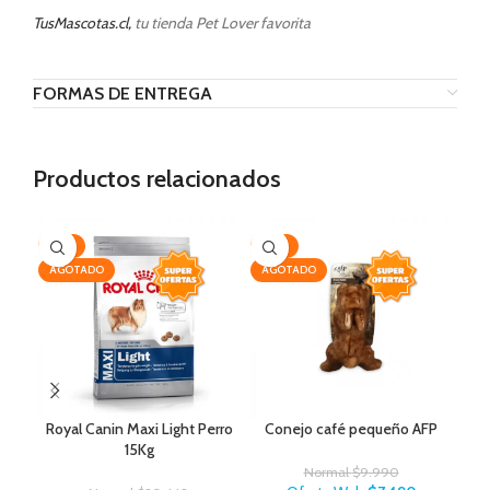
TusMascotas.cl,
tu tienda Pet Lover favorita
FORMAS DE ENTREGA
Productos relacionados
-19%
-25%
-2
AGOTADO
AGOTADO
AG
Royal Canin Maxi Light Perro
Conejo café pequeño AFP
Lit
15Kg
Normal
$
9.990