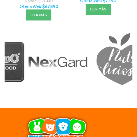
Oferta Web
$
7.490
Normal
$
83.440
Oferta Web
$
67.890
LEER MÁS
LEER MÁS