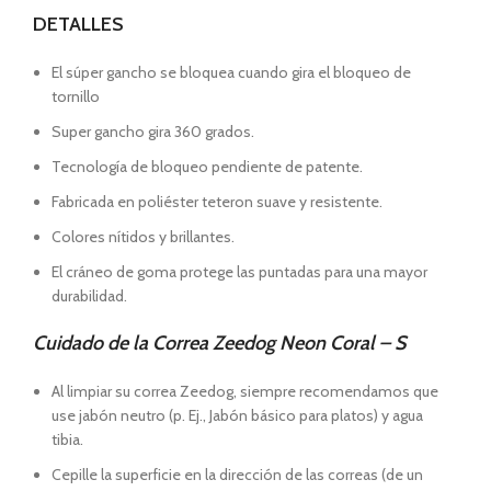
DETALLES
El súper gancho se bloquea cuando gira el bloqueo de
tornillo
Super gancho gira 360 grados.
Tecnología de bloqueo pendiente de patente.
Fabricada en poliéster teteron suave y resistente.
Colores nítidos y brillantes.
El cráneo de goma protege las puntadas para una mayor
durabilidad.
Cuidado de la Correa Zeedog Neon Coral – S
Al limpiar su correa Zeedog, siempre recomendamos que
use jabón neutro (p. Ej., Jabón básico para platos) y agua
tibia.
Cepille la superficie en la dirección de las correas (de un