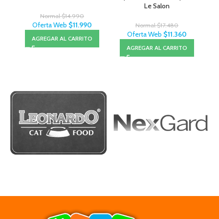
Le Salon
Normal
$
14.990
Oferta Web
$
11.990
Normal
$
17.480
Oferta Web
$
11.360
AGREGAR AL CARRITO
AGREGAR AL CARRITO