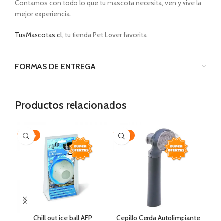
Contamos con todo lo que tu mascota necesita, ven y vive la
mejor experiencia.
TusMascotas.cl
, tu tienda Pet Lover favorita.
FORMAS DE ENTREGA
Productos relacionados
-20%
-35%
-2
Chill out ice ball AFP
Cepillo Cerda Autolimpiante
Cep