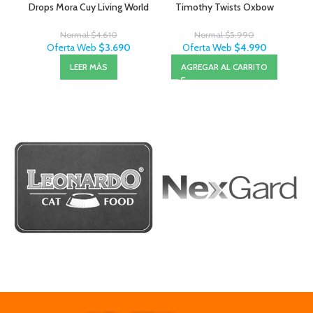
Drops Mora Cuy Living World
Timothy Twists Oxbow
Li
Normal
$
4.610
Normal
$
5.990
Oferta Web
$
3.690
Oferta Web
$
4.990
LEER MÁS
AGREGAR AL CARRITO