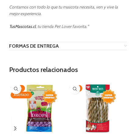
Contamos con todo lo que tu mascota necesita, ven y vive la
mejor experiencia.
TusMascotas.cl
, tu tienda Pet Lover favorita.
”
FORMAS DE ENTREGA
Productos relacionados
-20%
-17%
-1
AGOTADO
AG