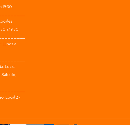
a 19:30
_________
Locales
:30 a 19:30
_________
 - Lunes a
_________
da. Local
0 Sábado,
_________
o. Local 2 -