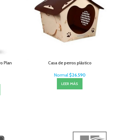
ro Plan
Casa de perros plástico
Littl
Normal
$
26.590
LEER MÁS