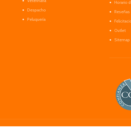
Veterinaria
Horario 
Despacho
Reseñas 
Peluquería
Felicitac
Outlet
Sitemap
TusMascotas.cl