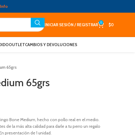
Info
0
INICIAR SESIÓN / REGISTRAR
$
0
DIDO
OUTLET
CAMBIOS Y DEVOLUCIONES
um 65grs
dium 65grs
Dingo Bone Medium, hecho con pollo real en el medio.
s de la más alta calidad para darle a tu perro un regalo
 En presentación de 1 unidad.