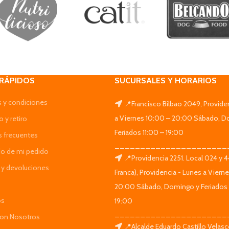
 RÁPIDOS
SUCURSALES Y HORARIOS
 y condiciones
📍Francisco Bilbao 2049, Provide
a Viernes 10:00 – 20:00 Sábado, D
 y retiro
Feriados 11:00 – 19:00
s frecuentes
______________________
do de mi pedido
📍Providencia 2251. Local 024 y 
y devoluciones
Franca), Providencia - Lunes a Viern
20:00 Sábado, Domingo y Feriados 
os
19:00
______________________
Con Nosotros
📍Alcalde Eduardo Castillo Velas