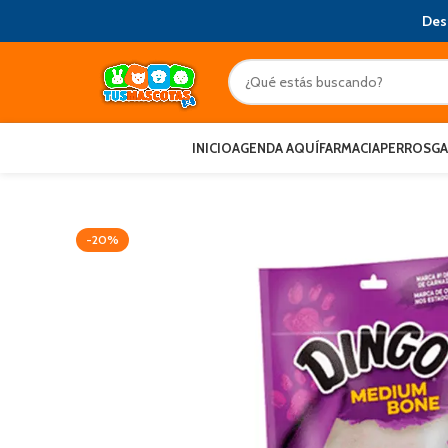
Des
INICIO
AGENDA AQUÍ
FARMACIA
PERROS
G
-20%