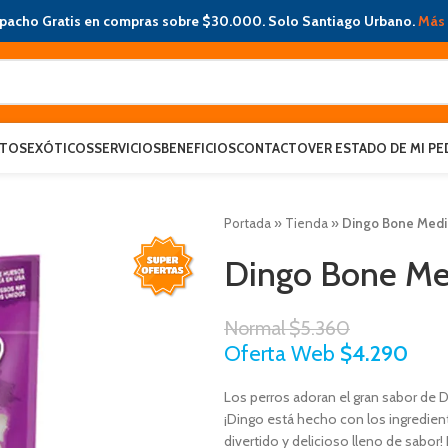
pacho Gratis en compras sobre $30.000. Solo Santiago Urbano.
Más 
ATOS
EXÓTICOS
SERVICIOS
BENEFICIOS
CONTACTO
VER ESTADO DE MI PE
Portada
»
Tienda
»
Dingo Bone Medi
Dingo Bone Me
Normal
$
5.360
Oferta Web
$
4.290
Los perros adoran el gran sabor de 
¡Dingo está hecho con los ingrediente
divertido y delicioso lleno de sabor!