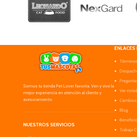
ENLACES
Términos
Despacho
Pregunta
Somos tu tienda Pet Lover favorita. Ven y vive la
Ver esta
mejor experiencia en atención al cliente y
asesoramiento
Cambios 
Blog
Benefici
NUESTROS SERVICIOS
Trabaja 