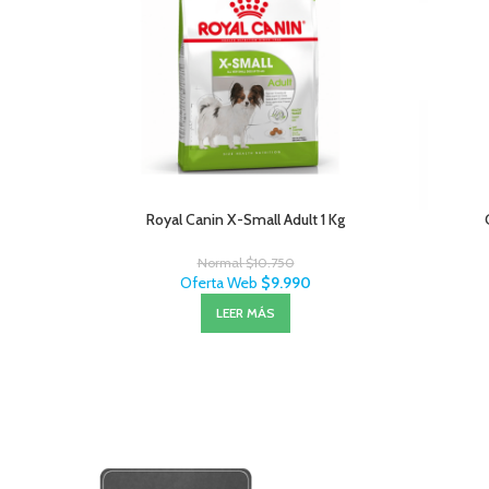
Royal Canin X-Small Adult 1 Kg
Normal
$
10.750
Oferta Web
$
9.990
LEER MÁS