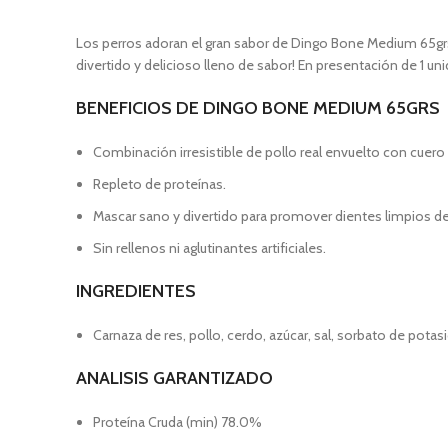
Los perros adoran el gran sabor de Dingo Bone Medium 65grs, 
divertido y delicioso lleno de sabor! En presentación de 1 uni
BENEFICIOS DE DINGO BONE MEDIUM 65GRS
Combinación irresistible de pollo real envuelto con cuer
Repleto de proteínas.
Mascar sano y divertido para promover dientes limpios de 
Sin rellenos ni aglutinantes artificiales.
INGREDIENTES
Carnaza de res, pollo, cerdo, azúcar, sal, sorbato de potas
ANALISIS GARANTIZADO
Proteína Cruda (min) 78.0%