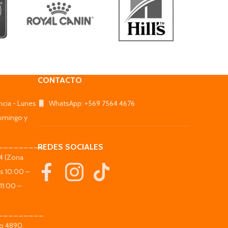
CONTACTO
ncia - Lunes
WhatsApp: +569 7564 4676
omingo y
_________
REDES SOCIALES
44 (Zona
es 10:00 –
11:00 –
_________
co 4890,