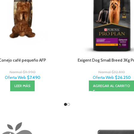
Conejo café pequeño AFP
Exigent Dog Small Breed 3Kg P
Normal
$
9.990
Normal
$
32.810
Oferta Web
$
7.490
Oferta Web
$
26.250
LEER MÁS
AGREGAR AL CARRITO