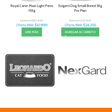
Royal Canin Maxi Light Perro
Exigent Dog Small Breed 3Kg
15Kg
Pro Plan
Normal
$
83.440
Normal
$
32.810
Oferta Web
$
67.890
Oferta Web
$
26.250
LEER MÁS
AGREGAR AL CARRITO