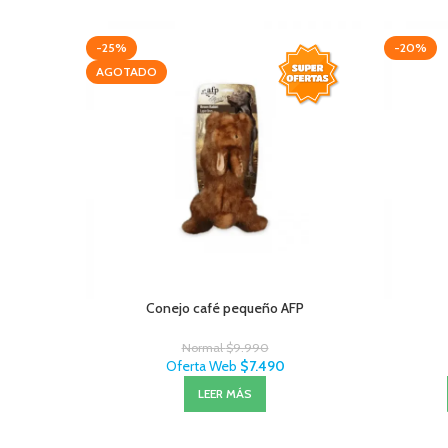
-25%
-20%
AGOTADO
Conejo café pequeño AFP
Normal
$
9.990
Oferta Web
$
7.490
LEER MÁS