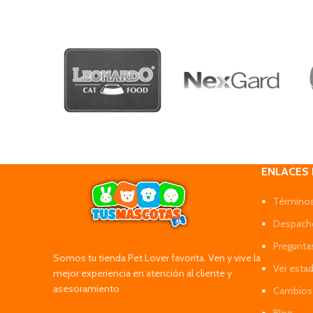
ENLACES
Términos
Despacho
Pregunta
Somos tu tienda Pet Lover favorita. Ven y vive la
Ver esta
mejor experiencia en atención al cliente y
asesoramiento
Cambios 