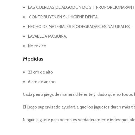
LAS CUERDAS DE ALGODÓN DOGIT PROPORCIONARÁN HOR
CONTRIBUYEN EN SU HIGIENE DENTA
HECHO DE MATERIALES BIODEGRADABLES NATURALES.
LAVABLE A MÁQUINA.
No toxico.
Medidas
23 cm de alto
6 cm de ancho
Cada perro juega de manera diferente y, dado que no todos lo
El juego supervisado ayudará a que los juguetes duren más t
Ningún juguete para perros es verdaderamente indestructible, 