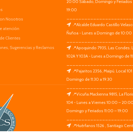
20:00 Sábado, Domingo y Feriados 
os
19:00
______________________
Con Nosotros
📍Alcalde Eduardo Castillo Velas
de atención
Ñuñoa - Lunes a Domingo de 10:00 
de Clientes
______________________
iones, Sugerencias y Reclamos
📍Apoquindo 7935, Las Condes. 
102A Y 103A - Lunes a Domingo de 11
______________________
📍Pajaritos 2356, Maipú. Local 101
Domingo de 11:30 a 19:30
______________________
📍Vicuña Mackenna 9815, La Flori
104 - Lunes a Viernes 10:00 – 20:0
Domingo y Feriados 11:00 – 19:00
______________________
📍Huérfanos 1526 , Santiago Centr