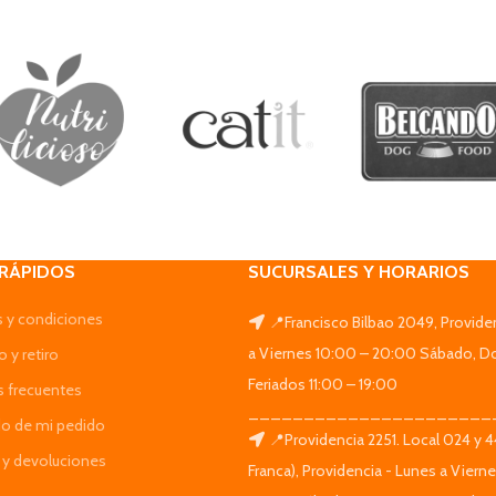
 RÁPIDOS
SUCURSALES Y HORARIOS
 y condiciones
📍Francisco Bilbao 2049, Provide
a Viernes 10:00 – 20:00 Sábado, D
 y retiro
Feriados 11:00 – 19:00
s frecuentes
______________________
do de mi pedido
📍Providencia 2251. Local 024 y 
y devoluciones
Franca), Providencia - Lunes a Viern