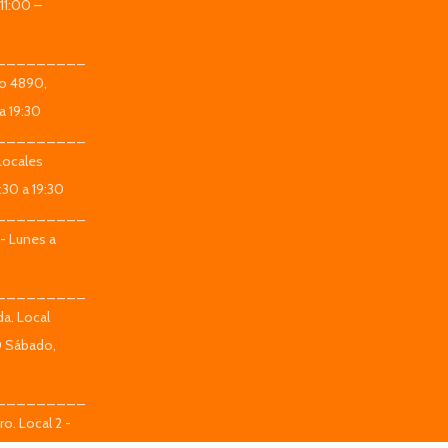
11:00 –
_________
co 4890,
a 19:30
_________
Locales
:30 a 19:30
_________
 - Lunes a
_________
da. Local
0 Sábado,
_________
o. Local 2 -