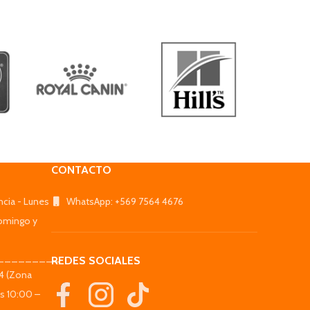
CONTACTO
ncia - Lunes
WhatsApp: +569 7564 4676
omingo y
_________
REDES SOCIALES
44 (Zona
es 10:00 –