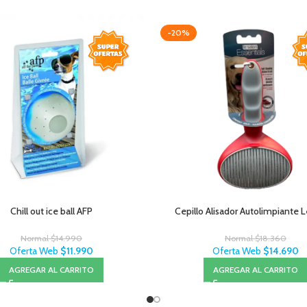
-20%
Chill out ice ball AFP
Cepillo Alisador Autolimpiante 
Normal
$
14.990
Normal
$
18.360
Oferta Web
$
11.990
Oferta Web
$
14.690
AGREGAR AL CARRITO
AGREGAR AL CARRITO