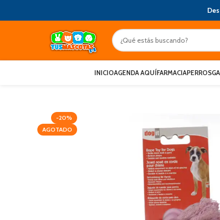
Des
INICIO
AGENDA AQUÍ
FARMACIA
PERROS
G
-20%
AGOTADO