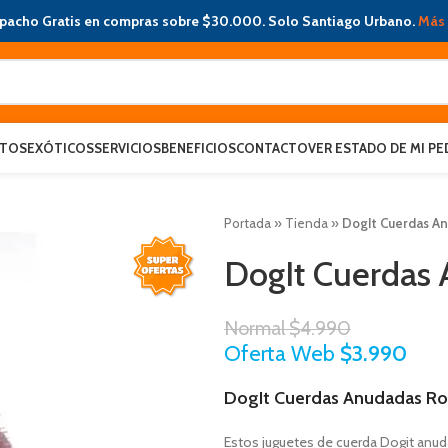
pacho Gratis en compras sobre $30.000. Solo Santiago Urbano.
Más 
ATOS
EXÓTICOS
SERVICIOS
BENEFICIOS
CONTACTO
VER ESTADO DE MI PE
Portada
»
Tienda
»
DogIt Cuerdas A
DogIt Cuerdas
Normal
$
4.990
Oferta Web
$
3.990
DogIt Cuerdas Anudadas R
Estos juguetes de cuerda Dogit anu