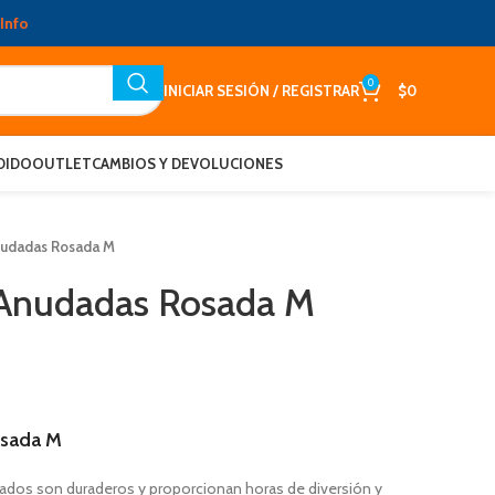
Info
0
INICIAR SESIÓN / REGISTRAR
$
0
DIDO
OUTLET
CAMBIOS Y DEVOLUCIONES
nudadas Rosada M
 Anudadas Rosada M
osada M
dados son duraderos y proporcionan horas de diversión y