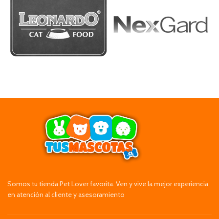
Somos tu tienda Pet Lover favorita. Ven y vive la mejor experiencia
en atención al cliente y asesoramiento