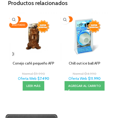
Productos relacionados
-25%
-20%
-3
AGOTADO
Conejo café pequeño AFP
Chill out ice ball AFP
Exi
Normal
$
9.990
Normal
$
14.990
Oferta Web
$
7.490
Oferta Web
$
11.990
LEER MÁS
AGREGAR AL CARRITO