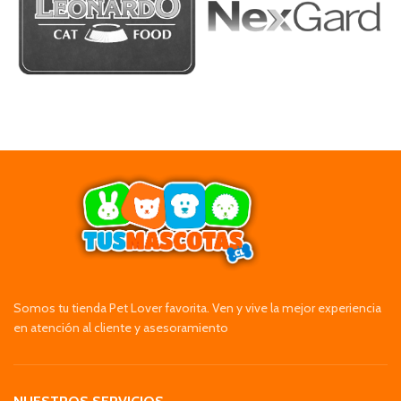
Somos tu tienda Pet Lover favorita. Ven y vive la mejor experiencia
en atención al cliente y asesoramiento