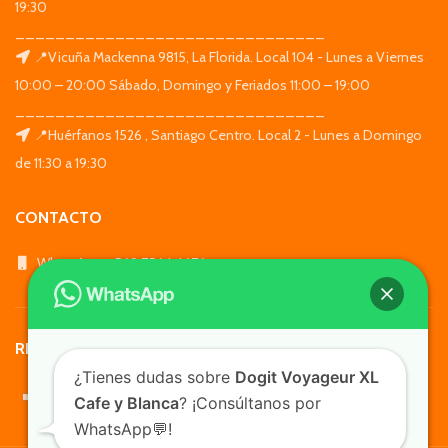
19:30
_______________________________
📍Vicuña Mackenna 9815, La Florida. Local 104 - Lunes a Viernes
10:00 – 20:00 Sábado, Domingo y Feriados 11:00 – 19:00
_______________________________
📍Huérfanos 1526 , Santiago Centro. Local 2 - Lunes a Domingo
de 11:30 a 19:30
CONTACTO
WhatsApp: +569 7564 4676
REDES SOCIALES
¿Tienes dudas sobre
Dogit Voyageur XL
Cafe y Blanca
? ¡Consúltanos por
WhatsApp💬!