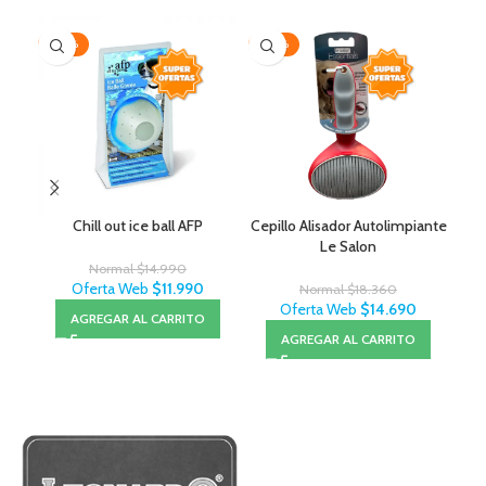
-20%
-20%
AG
Chill out ice ball AFP
Cepillo Alisador Autolimpiante
J
Le Salon
Normal
$
14.990
Oferta Web
$
11.990
Normal
$
18.360
Oferta Web
$
14.690
AGREGAR AL CARRITO
AGREGAR AL CARRITO