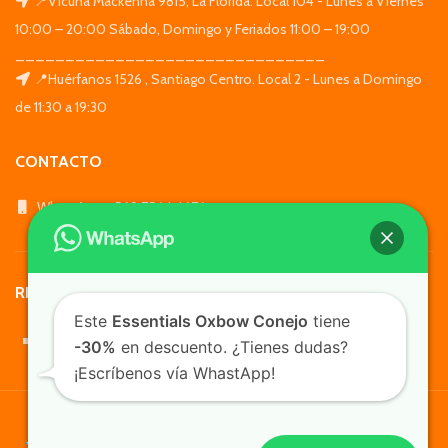
📍Vicuña Mackenna 9815, La Florida. Local 104 - Lunes a Viernes
10:00 – 20:00 Sábado, Domingo y Feriados 11:00 – 19:00
_______________________________
📍Huérfanos 1526 , Santiago Centro. Local 2 - Lunes a Domingo
de 11:30 a 19:30
CONTACTO
WhatsApp: +569 7564 4676
REDES SOCIALES
Este
Essentials Oxbow Conejo
tiene
-30%
en descuento. ¿Tienes dudas?
¡Escríbenos vía WhastApp!
TusMascotas.cl