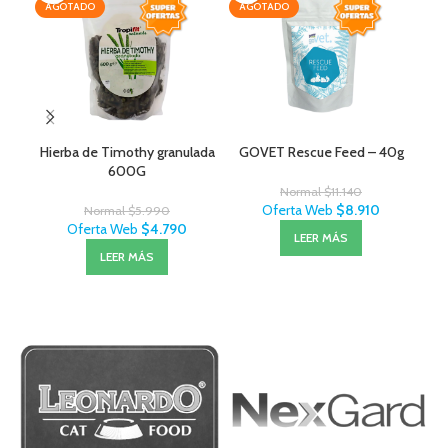
AGOTADO
AGOTADO
AG
Hierba de Timothy granulada
GOVET Rescue Feed – 40g
R
600G
Normal
$
11.140
Oferta Web
$
8.910
Normal
$
5.990
Oferta Web
$
4.790
LEER MÁS
LEER MÁS