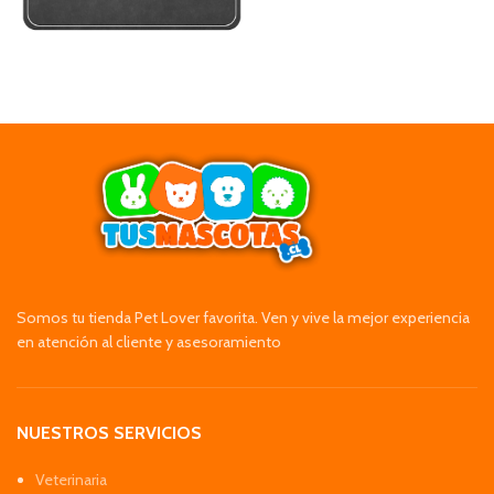
Somos tu tienda Pet Lover favorita. Ven y vive la mejor experiencia
en atención al cliente y asesoramiento
NUESTROS SERVICIOS
Veterinaria