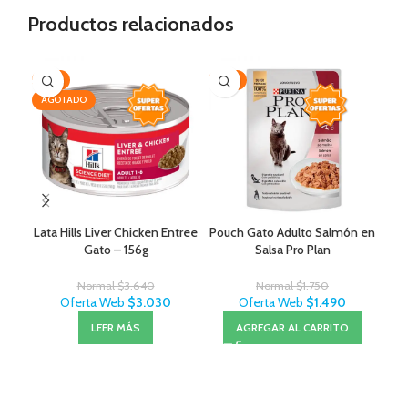
Productos relacionados
-17%
-15%
-1
AGOTADO
Lata Hills Liver Chicken Entree
Pouch Gato Adulto Salmón en
Ov
Gato – 156g
Salsa Pro Plan
Normal
$
3.640
Normal
$
1.750
Oferta Web
$
3.030
Oferta Web
$
1.490
LEER MÁS
AGREGAR AL CARRITO