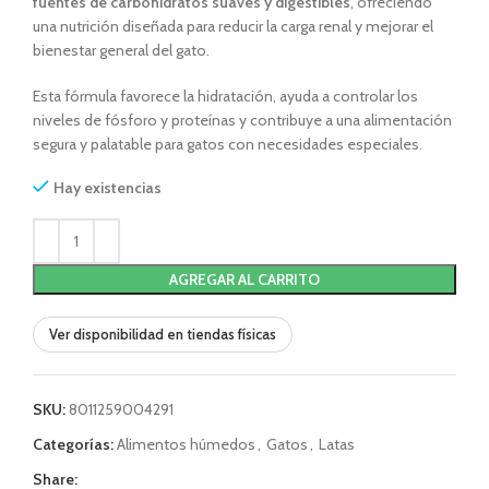
fuentes de carbohidratos suaves y digestibles
, ofreciendo
una nutrición diseñada para reducir la carga renal y mejorar el
bienestar general del gato.
Esta fórmula favorece la hidratación, ayuda a controlar los
niveles de fósforo y proteínas y contribuye a una alimentación
segura y palatable para gatos con necesidades especiales.
Hay existencias
AGREGAR AL CARRITO
Ver disponibilidad en tiendas físicas
SKU:
8011259004291
Categorías:
Alimentos húmedos
,
Gatos
,
Latas
Share: