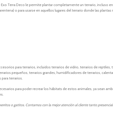
e Exo Terra Deco le permite plantar completamente un terrario, incluso en 
arentena) o para usarse en aquellos lugares del terrario donde las plantas
sorios para terrarios, incluidos terrarios de vidrio, terrarios de reptiles, t
errarios pequeños, terrarios grandes, humidificadores de terrarios, calentad
 para terrarios.
esarios para poder recrear los hábitats de estos animales, ya sean ambi
es.
rritos o gatitos. Contamos con la mejor atención al cliente tanto presencia