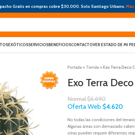
pacho Gratis en compras sobre $30.000. Solo Santiago Urbano.
Más 
ATOS
EXÓTICOS
SERVICIOS
BENEFICIOS
CONTACTO
VER ESTADO DE MI PE
Portada
»
Tienda
»
Exo Terra Deco C
Exo Terra Deco
Normal
$
6.690
Oferta Web
$
4.620
No todas las condiciones del terrari
Algunas áreas son demasiado calient
otras pueden requerir diferentes re