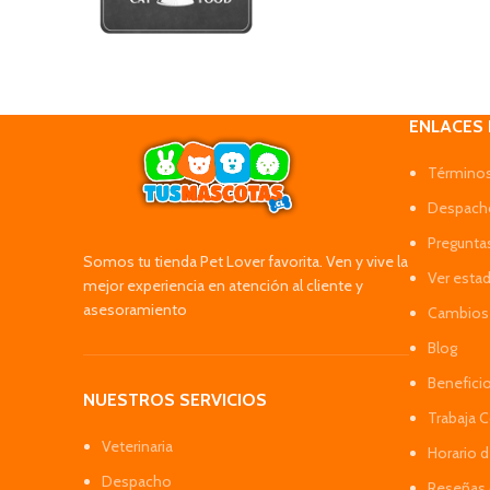
ENLACES
Términos
Despacho
Pregunta
Somos tu tienda Pet Lover favorita. Ven y vive la
Ver esta
mejor experiencia en atención al cliente y
asesoramiento
Cambios 
Blog
Benefici
NUESTROS SERVICIOS
Trabaja 
Veterinaria
Horario 
Despacho
Reseñas 