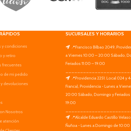
 RÁPIDOS
SUCURSALES Y HORARIOS
 y condiciones
📍Francisco Bilbao 2049, Provide
a Viernes 10:00 – 20:00 Sábado, D
 y retiro
Feriados 11:00 – 19:00
s frecuentes
______________________
do de mi pedido
📍Providencia 2251. Local 024 y 
y devoluciones
Franca), Providencia - Lunes a Viern
20:00 Sábado, Domingo y Feriados 
os
19:00
______________________
Con Nosotros
📍Alcalde Eduardo Castillo Velas
de atención
Ñuñoa - Lunes a Domingo de 10:00 
de Clientes