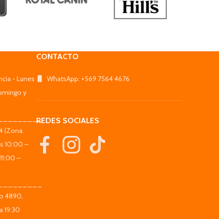
CONTACTO
ncia - Lunes
WhatsApp: +569 7564 4676
omingo y
_________
REDES SOCIALES
44 (Zona
es 10:00 –
11:00 –
_________
co 4890,
a 19:30