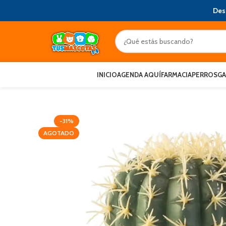
Des
INICIO
AGENDA AQUÍ
FARMACIA
PERROS
G
-31%
AGOTADO