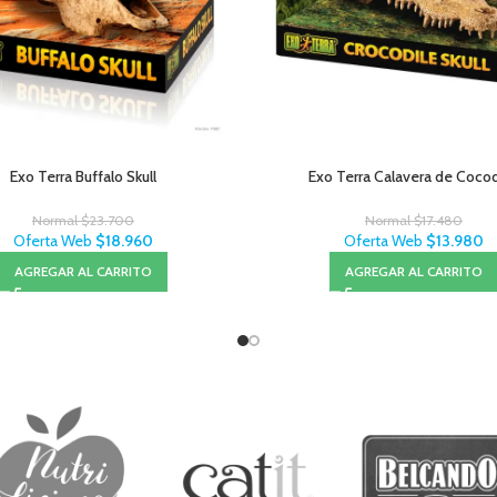
Exo Terra Buffalo Skull
Exo Terra Calavera de Cocod
Normal
$
23.700
Normal
$
17.480
Oferta Web
$
18.960
Oferta Web
$
13.980
AGREGAR AL CARRITO
AGREGAR AL CARRITO