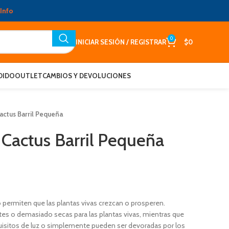
Info
0
INICIAR SESIÓN / REGISTRAR
$
0
DIDO
OUTLET
CAMBIOS Y DEVOLUCIONES
actus Barril Pequeña
 Cactus Barril Pequeña
o permiten que las plantas vivas crezcan o prosperen.
es o demasiado secas para las plantas vivas, mientras que
quisitos de luz o simplemente pueden ser devoradas por los