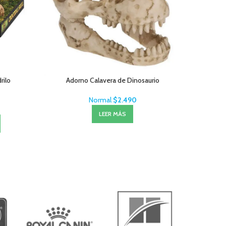
rilo
Adorno Calavera de Dinosaurio
Exo 
Normal
$
2.490
LEER MÁS