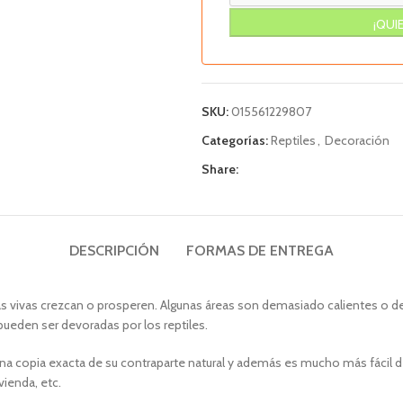
SKU:
015561229807
Categorías:
Reptiles
,
Decoración
Share:
DESCRIPCIÓN
FORMAS DE ENTREGA
tas vivas crezcan o prosperen. Algunas áreas son demasiado calientes o d
pueden ser devoradas por los reptiles.
s una copia exacta de su contraparte natural y además es mucho más fácil
vienda, etc.