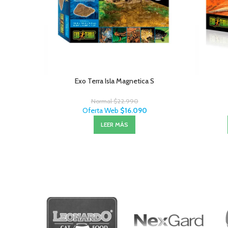
Exo Terra Isla Magnetica S
Normal
$
22.990
Oferta Web
$
16.090
LEER MÁS