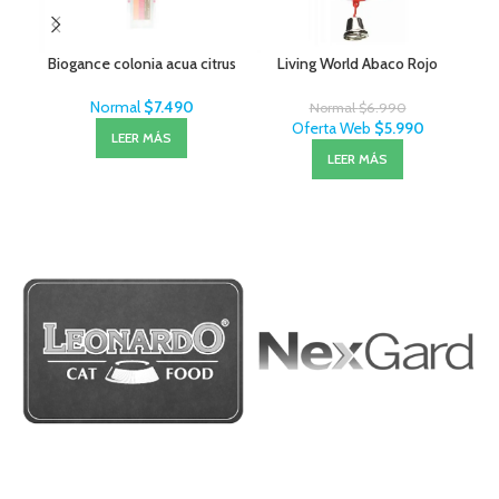
Biogance colonia acua citrus
Living World Abaco Rojo
B
Normal
$
7.490
Normal
$
6.990
Oferta Web
$
5.990
LEER MÁS
LEER MÁS