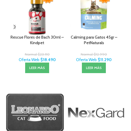
Rescue Flores de Bach 30ml –
Calming para Gatos 45gr –
Kindpet
PetNaturals
Normal
$
23.110
Normal
$
12.990
Oferta Web
$
18.490
Oferta Web
$
11.290
LEER MÁS
LEER MÁS