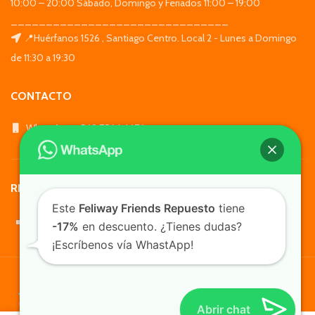
10:00 – 20:00 Sábado, Domingo y Feriados 11:00 – 19:00
_______________________________
📍Huérfanos 1526 , Santiago Centro. Local 2 - Lunes a Domingo
de 11:30 a 19:30
CONTACTO
WhatsApp: +569 7564 4676
REDES SOCIALES
Este
Feliway Friends Repuesto
tiene
-17%
en descuento. ¿Tienes dudas?
¡Escríbenos vía WhastApp!
TusMascotas.cl
Abrir chat