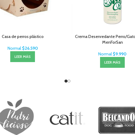
Casa de perros plástico
Crema Desenredante Perro/Gat
MenForSan
Normal
$
26.590
Normal
$
9.990
LEER MÁS
LEER MÁS