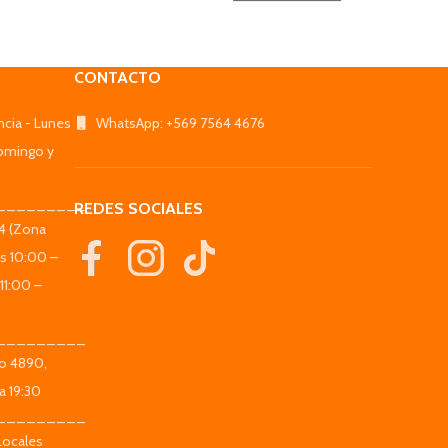
CONTACTO
ncia - Lunes
WhatsApp: +569 7564 4676
omingo y
_________
REDES SOCIALES
44 (Zona
es 10:00 –
11:00 –
_________
co 4890,
a 19:30
_________
Locales