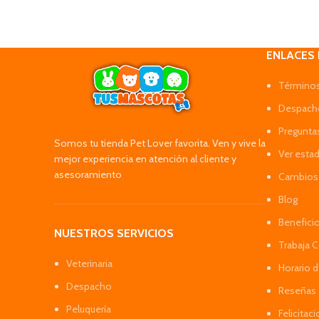
ENLACES
Términos
Despacho
Pregunta
Somos tu tienda Pet Lover favorita. Ven y vive la
Ver esta
mejor experiencia en atención al cliente y
asesoramiento
Cambios 
Blog
Benefici
NUESTROS SERVICIOS
Trabaja 
Veterinaria
Horario 
Despacho
Reseñas 
Peluquería
Felicitac