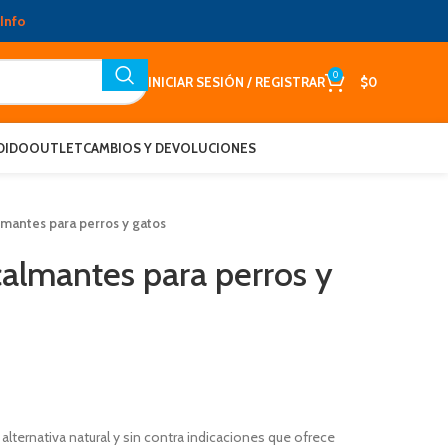
Info
0
INICIAR SESIÓN / REGISTRAR
$
0
DIDO
OUTLET
CAMBIOS Y DEVOLUCIONES
lmantes para perros y gatos
calmantes para perros y
alternativa natural y sin contra indicaciones que ofrece