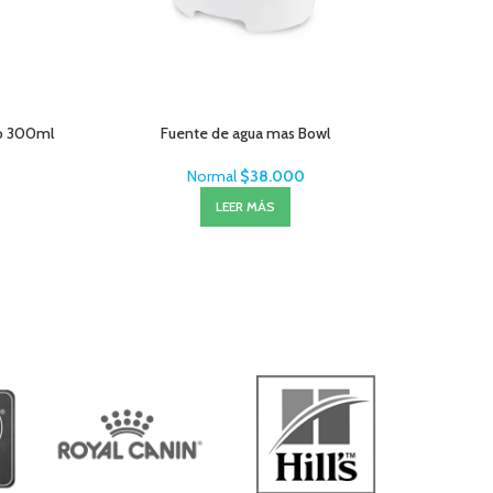
o 300ml
Fuente de agua mas Bowl
Salviet
Normal
$
38.000
LEER MÁS