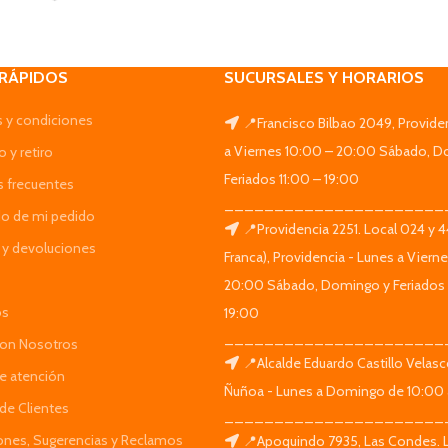
 RÁPIDOS
SUCURSALES Y HORARIOS
 y condiciones
📍Francisco Bilbao 2049, Provide
a Viernes 10:00 – 20:00 Sábado, D
 y retiro
Feriados 11:00 – 19:00
s frecuentes
______________________
do de mi pedido
📍Providencia 2251. Local 024 y 
y devoluciones
Franca), Providencia - Lunes a Viern
20:00 Sábado, Domingo y Feriados 
os
19:00
______________________
Con Nosotros
📍Alcalde Eduardo Castillo Velas
de atención
Ñuñoa - Lunes a Domingo de 10:00 
de Clientes
______________________
iones, Sugerencias y Reclamos
📍Apoquindo 7935, Las Condes. 