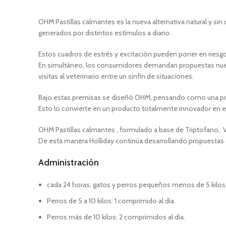
OHM Pastillas calmantes es la nueva alternativa natural y si
generados por distintos estímulos a diario.
Estos cuadros de estrés y excitación pueden poner en riesg
En simultáneo, los consumidores demandan propuestas nueva
visitas al veterinario entre un sinfín de situaciones.
Bajo estas premisas se diseñó OHM, pensando como una pro
Esto lo convierte en un producto totalmente innovador en e
OHM Pastillas calmantes , formulado a base de Triptofano, V
De esta manera Holliday continúa desarrollando propuestas 
Administración
cada 24 horas, gatos y perros pequeños menos de 5 kilos:
Perros de 5 a 10 kilos: 1 comprimido al día.
Perros más de 10 kilos: 2 comprimidos al día.