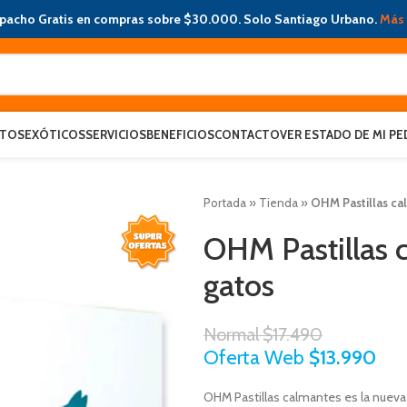
pacho Gratis en compras sobre $30.000. Solo Santiago Urbano.
Más 
ATOS
EXÓTICOS
SERVICIOS
BENEFICIOS
CONTACTO
VER ESTADO DE MI PE
Portada
»
Tienda
»
OHM Pastillas ca
OHM Pastillas 
gatos
Normal
$
17.490
Oferta Web
$
13.990
OHM Pastillas calmantes es la nueva 