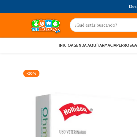
Des
INICIO
AGENDA AQUÍ
FARMACIA
PERROS
G
-20%