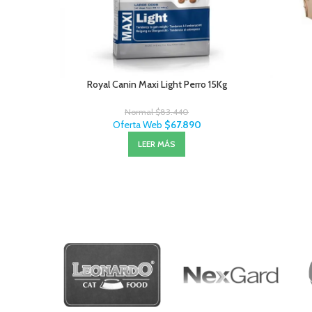
Royal Canin Maxi Light Perro 15Kg
Normal
$
83.440
Oferta Web
$
67.890
LEER MÁS