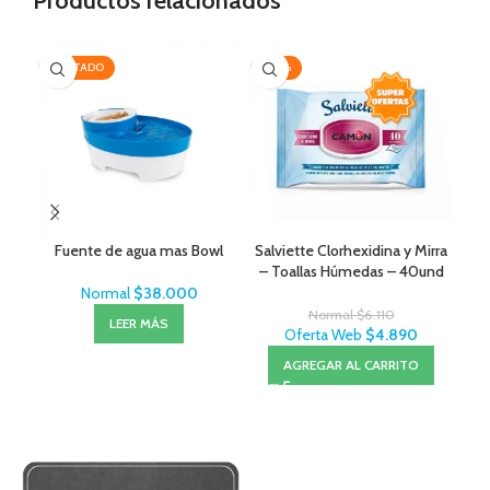
Productos relacionados
AGOTADO
-20%
-1
Fuente de agua mas Bowl
Salviette Clorhexidina y Mirra
– Toallas Húmedas – 40und
Normal
$
38.000
Normal
$
6.110
LEER MÁS
Oferta Web
$
4.890
AGREGAR AL CARRITO