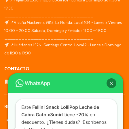
19:30
_______________________________
📍Vicuña Mackenna 9815, La Florida. Local 104 - Lunes a Viernes
10:00 – 20:00 Sábado, Domingo y Feriados 11:00 – 19:00
_______________________________
📍Huérfanos 1526 , Santiago Centro. Local 2 - Lunes a Domingo
de 11:30 a 19:30
CONTACTO
WhatsApp: +569 7564 4676
REDES SOCIALES
Este
Fellini Snack LolliPop Leche de
Cabra Gato x3unid
tiene
-20%
en
descuento. ¿Tienes dudas? ¡Escríbenos