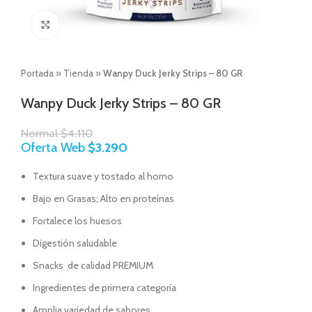
Click to enlarge
Portada
»
Tienda
»
Wanpy Duck Jerky Strips – 80 GR
Wanpy Duck Jerky Strips – 80 GR
Normal
$
4.110
Oferta Web
$
3.290
Textura suave y tostado al horno
Bajo en Grasas; Alto en proteínas
Fortalece los huesos
Digestión saludable
Snacks de calidad PREMIUM
Ingredientes de primera categoría
Amplia variedad de sabores