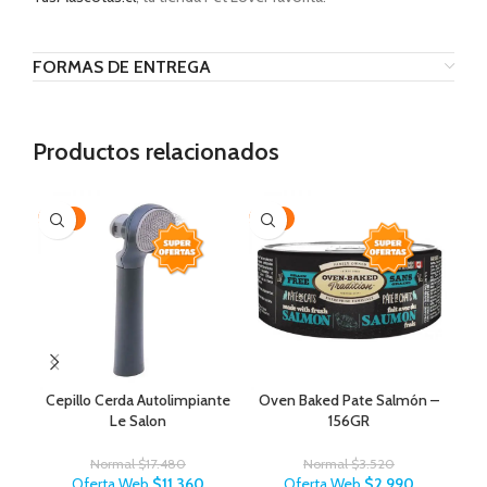
FORMAS DE ENTREGA
Productos relacionados
-35%
-15%
-1
Cepillo Cerda Autolimpiante
Oven Baked Pate Salmón –
O
Le Salon
156GR
Normal
$
17.480
Normal
$
3.520
Oferta Web
$
11.360
Oferta Web
$
2.990