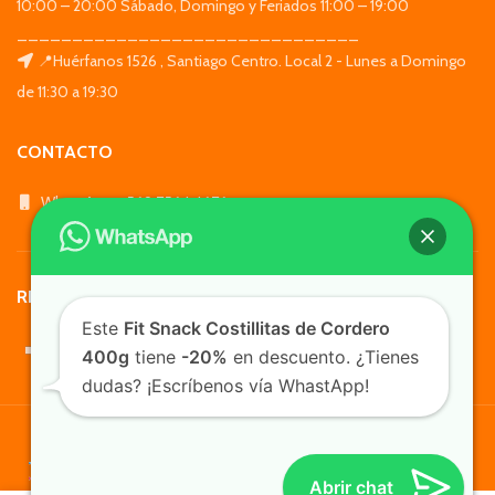
10:00 – 20:00 Sábado, Domingo y Feriados 11:00 – 19:00
_______________________________
📍Huérfanos 1526 , Santiago Centro. Local 2 - Lunes a Domingo
de 11:30 a 19:30
CONTACTO
WhatsApp: +569 7564 4676
REDES SOCIALES
Este
Fit Snack Costillitas de Cordero
400g
tiene
-20%
en descuento. ¿Tienes
dudas? ¡Escríbenos vía WhastApp!
TusMascotas.cl
Abrir chat