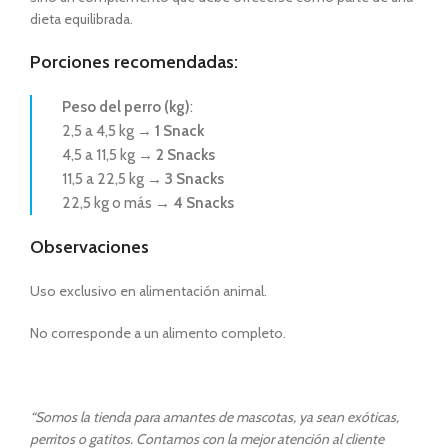
dieta equilibrada.
Porciones recomendadas:
Peso del perro (kg)
:
2,5 a 4,5 kg →
1 Snack
4,5 a 11,5 kg →
2 Snacks
11,5 a 22,5 kg →
3 Snacks
22,5 kg o más →
4 Snacks
Observaciones
Uso exclusivo en alimentación animal.
No corresponde a un alimento completo.
“Somos la tienda para amantes de mascotas, ya sean exóticas,
perritos o gatitos. Contamos con la mejor atención al cliente