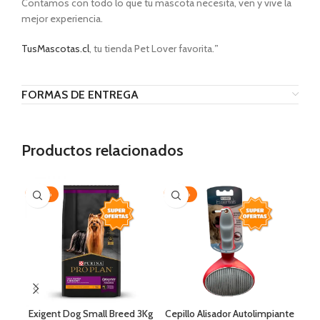
Contamos con todo lo que tu mascota necesita, ven y vive la
mejor experiencia.
TusMascotas.cl
, tu tienda Pet Lover favorita.
”
FORMAS DE ENTREGA
Productos relacionados
-20%
-20%
AG
Exigent Dog Small Breed 3Kg
Cepillo Alisador Autolimpiante
J