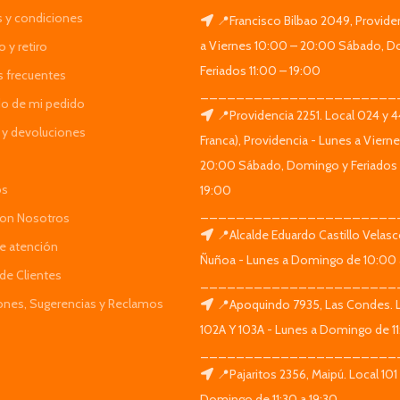
 y condiciones
📍Francisco Bilbao 2049, Provide
a Viernes 10:00 – 20:00 Sábado, D
 y retiro
Feriados 11:00 – 19:00
s frecuentes
______________________
do de mi pedido
📍Providencia 2251. Local 024 y 
y devoluciones
Franca), Providencia - Lunes a Viern
20:00 Sábado, Domingo y Feriados 
os
19:00
______________________
Con Nosotros
📍Alcalde Eduardo Castillo Velas
de atención
Ñuñoa - Lunes a Domingo de 10:00 
de Clientes
______________________
iones, Sugerencias y Reclamos
📍Apoquindo 7935, Las Condes. 
102A Y 103A - Lunes a Domingo de 11
______________________
📍Pajaritos 2356, Maipú. Local 101
Domingo de 11:30 a 19:30