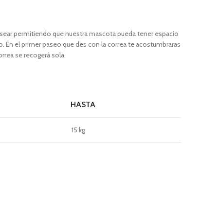
a pasear permitiendo que nuestra mascota pueda tener espacio
o. En el primer paseo que des con la correa te acostumbraras
orrea se recogerá sola.
HASTA
15 kg