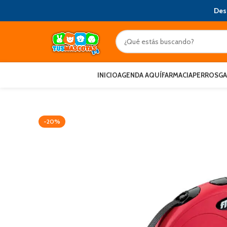
Des
INICIO
AGENDA AQUÍ
FARMACIA
PERROS
G
-20%