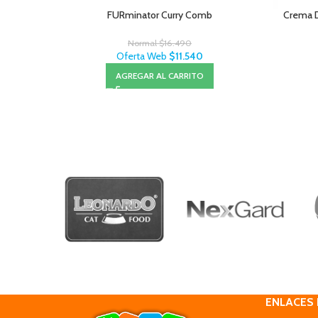
FURminator Curry Comb
Crema 
Normal
$
16.490
Oferta Web
$
11.540
AGREGAR AL CARRITO
ENLACES