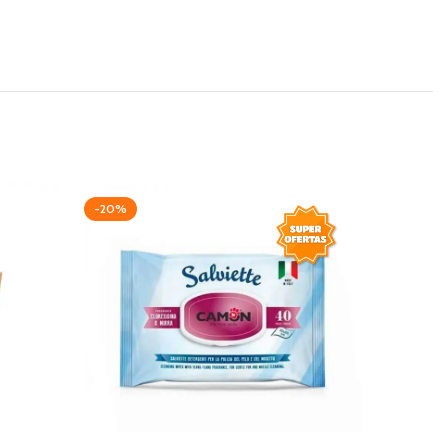
-20%
-15%