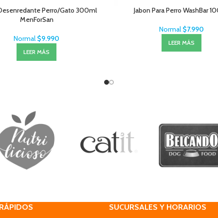
Desenredante Perro/Gato 300ml
Jabon Para Perro WashBar 10
MenForSan
Normal
$
7.990
Normal
$
9.990
LEER MÁS
LEER MÁS
 RÁPIDOS
SUCURSALES Y HORARIOS