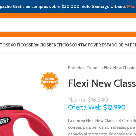
pacho Gratis en compras sobre $30.000. Solo Santiago Urbano.
Más 
ATOS
EXÓTICOS
SERVICIOS
BENEFICIOS
CONTACTO
VER ESTADO DE MI PE
Portada
»
Tienda
»
Flexi New Classic
Flexi New Class
Normal
$
16.240
Oferta Web
$
12.990
La correa Flexi New Classic S Cinta 
correas para perros son ideales par
espacio al momento de caminar o pas