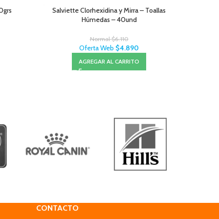
0grs
Salviette Clorhexidina y Mirra – Toallas
Royal 
Húmedas – 40und
Normal
$
6.110
Oferta Web
$
4.890
AGREGAR AL CARRITO
CONTACTO