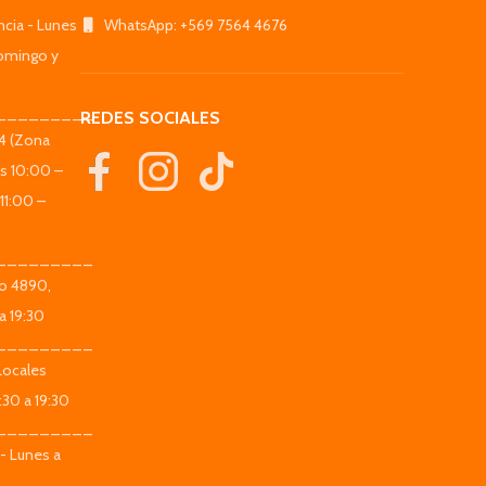
ncia - Lunes
WhatsApp: +569 7564 4676
omingo y
_________
REDES SOCIALES
44 (Zona
es 10:00 –
11:00 –
_________
co 4890,
a 19:30
_________
Locales
:30 a 19:30
_________
 - Lunes a