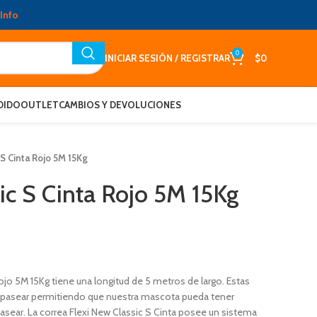
Info
0
INICIAR SESIÓN / REGISTRAR
$
0
DIDO
OUTLET
CAMBIOS Y DEVOLUCIONES
 S Cinta Rojo 5M 15Kg
ic S Cinta Rojo 5M 15Kg
Rojo 5M 15Kg tiene una longitud de 5 metros de largo. Estas
a pasear permitiendo que nuestra mascota pueda tener
ear. La correa Flexi New Classic S Cinta posee un sistema