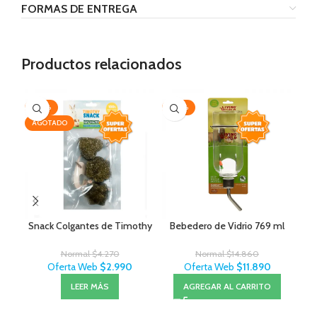
FORMAS DE ENTREGA
Productos relacionados
-30%
-20%
-1
AGOTADO
AG
Snack Colgantes de Timothy
Bebedero de Vidrio 769 ml
Li
Normal
$
4.270
Normal
$
14.860
Oferta Web
$
2.990
Oferta Web
$
11.890
LEER MÁS
AGREGAR AL CARRITO