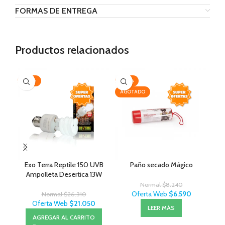
FORMAS DE ENTREGA
Productos relacionados
-20%
-20%
-2
AGOTADO
AG
Exo Terra Reptile 150 UVB
Paño secado Mágico
Ampolleta Desertica 13W
Normal
$
8.240
Oferta Web
$
6.590
Normal
$
26.310
Oferta Web
$
21.050
LEER MÁS
AGREGAR AL CARRITO