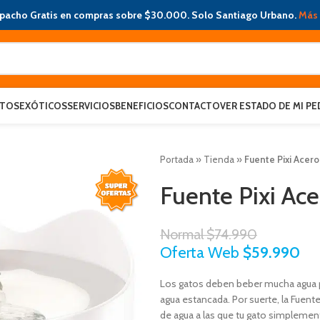
pacho Gratis en compras sobre $30.000. Solo Santiago Urbano.
Más 
ATOS
EXÓTICOS
SERVICIOS
BENEFICIOS
CONTACTO
VER ESTADO DE MI PE
Portada
»
Tienda
»
Fuente Pixi Acero
Fuente Pixi Ace
Normal
$
74.990
Oferta Web
$
59.990
Los gatos deben beber mucha agua p
agua estancada. Por suerte, la Fuente
de agua a las que tu gato simplemen