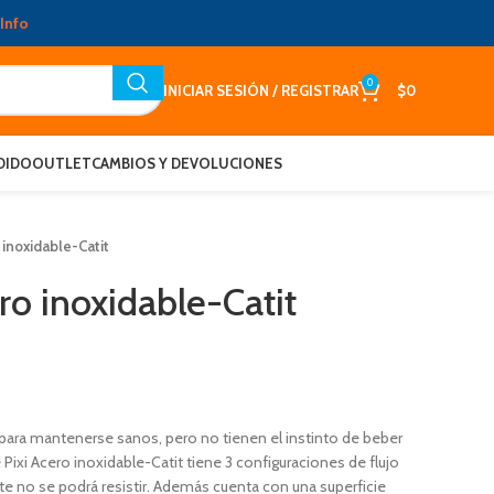
Info
0
INICIAR SESIÓN / REGISTRAR
$
0
DIDO
OUTLET
CAMBIOS Y DEVOLUCIONES
 inoxidable-Catit
ro inoxidable-Catit
ara mantenerse sanos, pero no tienen el instinto de beber
 Pixi Acero inoxidable-Catit tiene 3 configuraciones de flujo
te no se podrá resistir. Además cuenta con una superficie