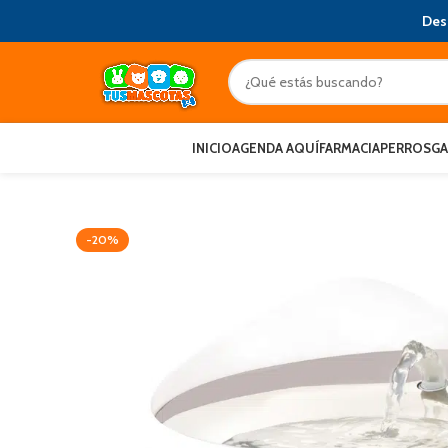
Des
INICIO
AGENDA AQUÍ
FARMACIA
PERROS
G
-20%