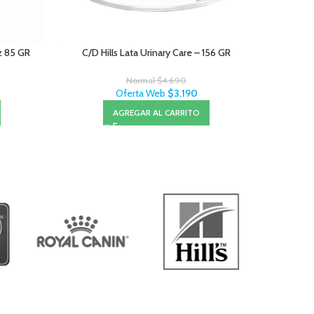
oz 85 GR
C/D Hills Lata Urinary Care – 156 GR
Jui
Normal
$
4.690
Oferta Web
$
3.190
AGREGAR AL CARRITO