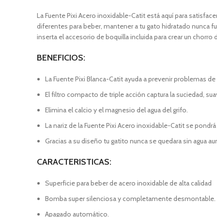
La Fuente Pixi Acero inoxidable-Catit está aquí para satisfa
diferentes para beber, mantener a tu gato hidratado nunca f
inserta el accesorio de boquilla incluida para crear un chorro
BENEFICIOS:
La Fuente Pixi Blanca-Catit ayuda a prevenir problemas de 
El filtro compacto de triple acción captura la suciedad, suav
Elimina el calcio y el magnesio del agua del grifo.
La nariz de la Fuente Pixi Acero inoxidable-Catit se pondrá 
Gracias a su diseño tu gatito nunca se quedara sin agua a
CARACTERISTICAS:
Superficie para beber de acero inoxidable de alta calidad
Bomba super silenciosa y completamente desmontable.
Apagado automático.