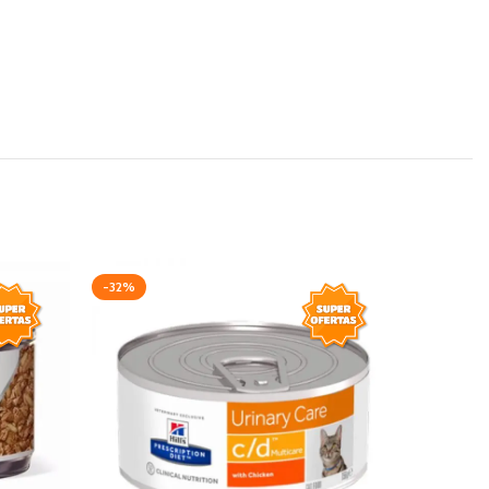
-32%
-20%