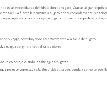
cer todas las necesidades de hidratación de tu gato. Gracias al gran depó
ue tan fácil. La fuente le permitirá a tu gato beber cómodamente, sin te
 de agua arqueado o no la pongas si tu gato prefiere una superficie burbuje
riñón y vejiga, contribuyendo así activamente a la salud de tu gato.
iza el agua del grifo y neutraliza los olores.
de un color rojo cuando le falte agua a tu gatito.
unque no este conectada a la electricidad , ya que, quedara como un pocill