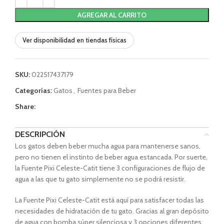
AGREGAR AL CARRITO
Ver disponibilidad en tiendas físicas
SKU:
022517437179
Categorías:
Gatos
,
Fuentes para Beber
Share:
DESCRIPCIÓN
Los gatos deben beber mucha agua para mantenerse sanos,
pero no tienen el instinto de beber agua estancada. Por suerte,
la Fuente Pixi Celeste-Catit tiene 3 configuraciones de flujo de
agua a las que tu gato simplemente no se podrá resistir.
La Fuente Pixi Celeste-Catit está aquí para satisfacer todas las
necesidades de hidratación de tu gato. Gracias al gran depósito
de agua con bomba súper silenciosa y 3 opciones diferentes