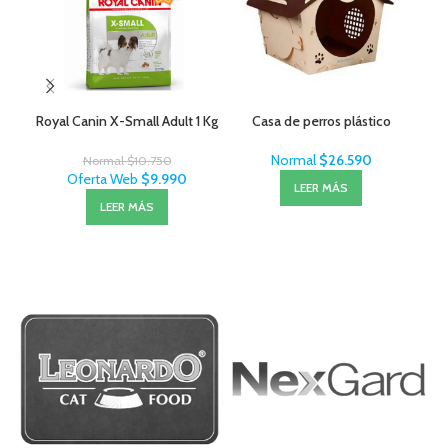
Royal Canin X-Small Adult 1 Kg
Casa de perros plástico
Sal
– 
Normal
$
26.590
Normal
$
10.750
Oferta Web
$
9.990
LEER MÁS
LEER MÁS