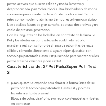
perros activos que buscan calidez y moda llamativa y
despreocupada. ¡Sus ‘color-blocks ultra-hinchados y de moda
son una impresionante declaración de moda canina! Tanto
retro como moderno al mismo tiempo, este hermoso abrigo
luce bolsillos falsos de gran tamaño, costuras decorativas y un
estilo de próxima generación.
Con las lengüetas de los bolsillos en contraste de la firma GF
Pet y los ribetes en contraste, este acolchado retro lo
mantiene real con su forro de sherpa de palomitas de maíz
cálido y cómodo. ¡Repelente al agua y súper ajustable, con
tecnología patentada Elasto-Fit! ¡Diseñado para mantener a los
perros frescos calientes y con estilo!
Caracteristicas del GF Pet ParkaSuper Puff Teal
S
¡Gran ajuste! Se expande para abrazar la forma única de su
perro con la tecnología patentada Elasto-Fit y ¡no más
levantamiento de piernas!
Bloque de color, diseño ‘nuevo retro’ con lengüetas y ribetes
en contraste