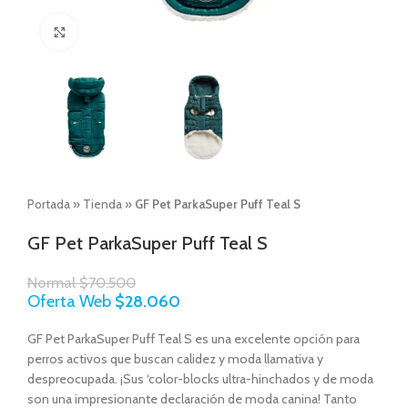
Click to enlarge
Portada
»
Tienda
»
GF Pet ParkaSuper Puff Teal S
GF Pet ParkaSuper Puff Teal S
Normal
$
70.500
Oferta Web
$
28.060
GF Pet ParkaSuper Puff Teal S es una excelente opción para
perros activos que buscan calidez y moda llamativa y
despreocupada. ¡Sus ‘color-blocks ultra-hinchados y de moda
son una impresionante declaración de moda canina! Tanto