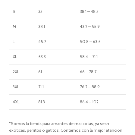
S
33
38.1 – 48.3
M
38.1
43.2 – 55.9
L
45.7
50.8 – 63.5
XL
53.3
58.4 – 71.1
2XL
61
66 – 78.7
3XL
71.1
76.2 – 88.9
4XL
81.3
86.4 – 102
“
Somos la tienda para amantes de mascotas, ya sean
exóticas, perritos o gatitos. Contamos con la mejor atención