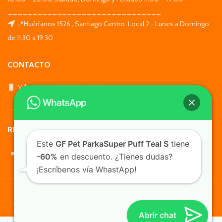
_______________________________
📍Huérfanos 1526 , Santiago Centro. Local 2 - Lunes a Domingo
de 11:30 a 19:30
CONTACTO
WhatsApp: +569 7564 4676
REDES SOCIALES
Este
GF Pet ParkaSuper Puff Teal S
tiene
-60%
en descuento. ¿Tienes dudas?
¡Escríbenos vía WhastApp!
TusMascotas.cl
Abrir chat