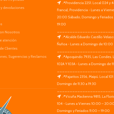
📍Providencia 2251. Local 024 y 
y devoluciones
Franca), Providencia - Lunes a Viern
20:00 Sábado, Domingo y Feriados 
os
19:00
______________________
Con Nosotros
📍Alcalde Eduardo Castillo Velas
de atención
Ñuñoa - Lunes a Domingo de 10:00 
de Clientes
______________________
iones, Sugerencias y Reclamos
📍Apoquindo 7935, Las Condes. 
102A Y 103A - Lunes a Domingo de 11
______________________
📍Pajaritos 2356, Maipú. Local 101
Domingo de 11:30 a 19:30
______________________
📍Vicuña Mackenna 9815, La Flori
104 - Lunes a Viernes 10:00 – 20:0
Domingo y Feriados 11:00 – 19:00