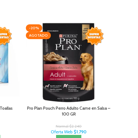
-20%
-15%
AGOTADO
 Toallas
Pro Plan Pouch Perro Adulto Carne en Salsa –
Mono Pr
100 GR
Normal
$
2.240
Oferta Web
$
1.790