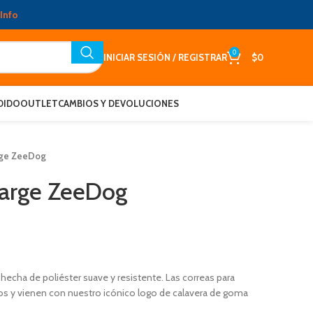
Info
0
INICIAR SESIÓN / REGISTRAR
$
0
DIDO
OUTLET
CAMBIOS Y DEVOLUCIONES
rge ZeeDog
Large ZeeDog
echa de poliéster suave y resistente. Las correas para
os y vienen con nuestro icónico logo de calavera de goma