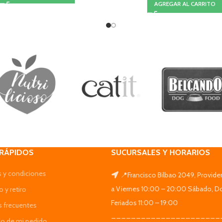
AGREGAR AL CARRITO
 RÁPIDOS
SUCURSALES Y HORARIOS
 y condiciones
📍Francisco Bilbao 2049, Provide
a Viernes 10:00 – 20:00 Sábado, D
 y retiro
Feriados 11:00 – 19:00
s frecuentes
______________________
do de mi pedido