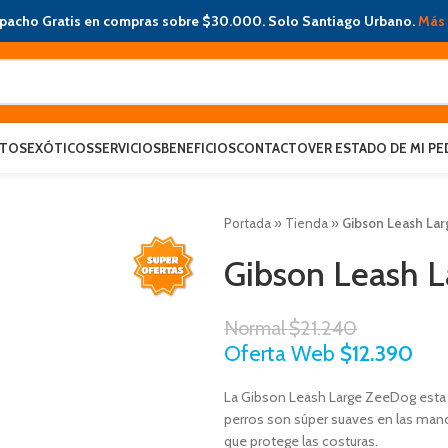
pacho Gratis en compras sobre $30.000. Solo Santiago Urbano.
Más 
ATOS
EXÓTICOS
SERVICIOS
BENEFICIOS
CONTACTO
VER ESTADO DE MI PE
Portada
»
Tienda
»
Gibson Leash La
Gibson Leash 
Normal
$
21.240
Oferta Web
$
12.390
La Gibson Leash Large ZeeDog esta h
perros son súper suaves en las man
que protege las costuras.