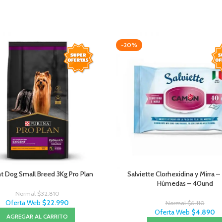
-20%
t Dog Small Breed 3Kg Pro Plan
Salviette Clorhexidina y Mirra –
Húmedas – 40und
Normal
$
32.810
Oferta Web
$
22.990
Normal
$
6.110
Oferta Web
$
4.890
AGREGAR AL CARRITO