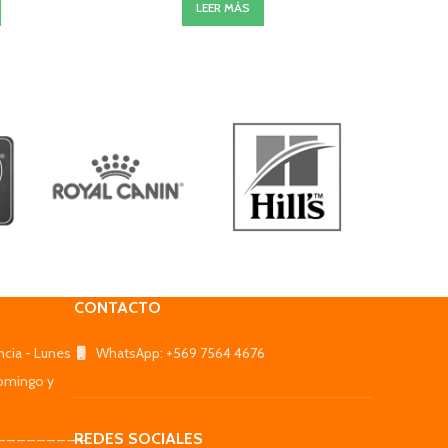
LEER MÁS
CONTACTO
ncia - Lunes
WhatsApp: +569 7564 4676
omingo y
_________
REDES SOCIALES