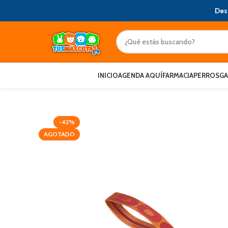
Des
INICIO
AGENDA AQUÍ
FARMACIA
PERROS
G
-42%
AGOTADO