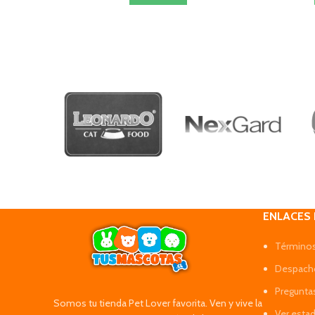
ENLACES
Términos
Despacho
Pregunta
Somos tu tienda Pet Lover favorita. Ven y vive la
Ver esta