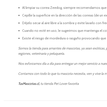
Al limpiar su correa Zeedog, siempre recomendamos que use 
Cepille la superficie en la dirección de las correas (de un
Déjelo secar al aire libre a la sombra y evite lavarlo con fr
Cuando no esté en uso, le sugerimos que mantenga el colla
Existe el riesgo de mordedura o rasguño provocando que s
So
mos la tienda para amantes de mascotas, ya sean exóticas, pe
regiones, veterinaria y peluquería.
Nos esforzamos día a día para entregar un mejor servicio a nuest
Contamos con todo lo que tu mascota necesita, ven y vive la m
TusMascotas.cl,
tu tienda Pet Lover favorita