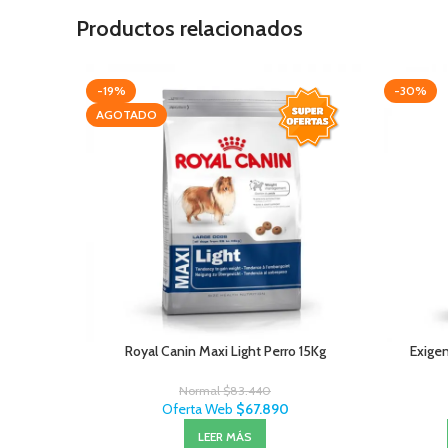
Productos relacionados
-19%
-30%
AGOTADO
Royal Canin Maxi Light Perro 15Kg
Exigen
Normal
$
83.440
Oferta Web
$
67.890
LEER MÁS