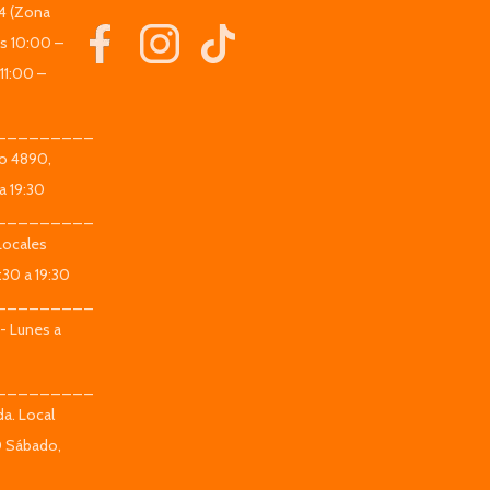
44 (Zona
es 10:00 –
11:00 –
_________
co 4890,
a 19:30
_________
Locales
:30 a 19:30
_________
 - Lunes a
_________
da. Local
0 Sábado,