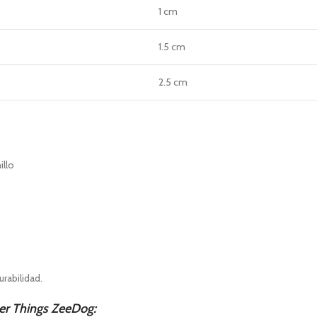
1 cm
1.5 cm
2.5 cm
illo
rabilidad.
er Things ZeeDog: