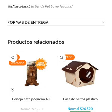
TusMascotas.cl,
tu tienda Pet Lover favorita.”
FORMAS DE ENTREGA
Productos relacionados
-25%
AGOTADO
AG
AGOTADO
Conejo café pequeño AFP
Casa de perros plástico
Normal
$
26.590
Normal
$
9.990