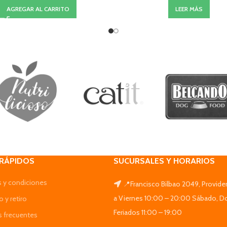
AGREGAR AL CARRITO
LEER MÁS
 RÁPIDOS
SUCURSALES Y HORARIOS
 y condiciones
📍Francisco Bilbao 2049, Provide
a Viernes 10:00 – 20:00 Sábado, D
 y retiro
Feriados 11:00 – 19:00
s frecuentes
______________________