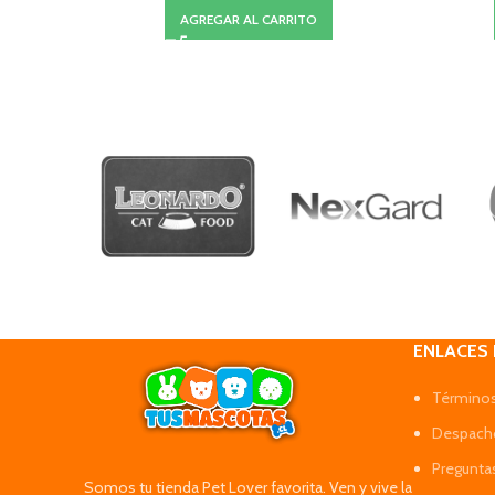
AGREGAR AL CARRITO
ENLACES
Términos
Despacho
Pregunta
Somos tu tienda Pet Lover favorita. Ven y vive la