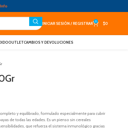
Info
0
INICIAR SESIÓN / REGISTRAR
$
0
DIDO
OUTLET
CAMBIOS Y DEVOLUCIONES
Gr
00Gr
ompleto y equilibrado, formulado especialmente para cubrir
bayas de todas las edades. Es un pienso sin cereales
 sensibilidades, que refuerza el sistema inmunológico gracias