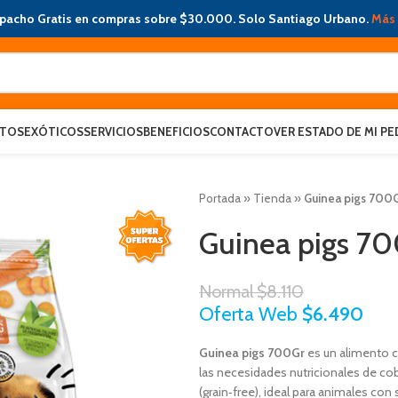
pacho Gratis en compras sobre $30.000. Solo Santiago Urbano.
Más 
ATOS
EXÓTICOS
SERVICIOS
BENEFICIOS
CONTACTO
VER ESTADO DE MI PE
Portada
»
Tienda
»
Guinea pigs 700
Guinea pigs 7
Normal
$
8.110
Oferta Web
$
6.490
Guinea pigs 700Gr
es un alimento c
las necesidades nutricionales de co
(grain‑free), ideal para animales con