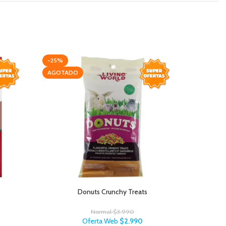
-25%
AGOTAD
AGOTADO
Donuts Crunchy Treats
B
Normal
$
3.990
Oferta Web
$
2.990