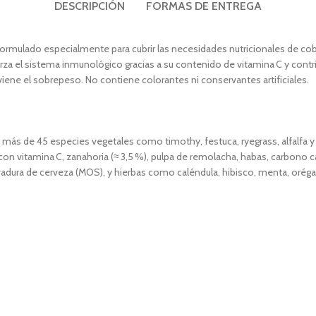
DESCRIPCIÓN
FORMAS DE ENTREGA
ormulado especialmente para cubrir las necesidades nutricionales de cob
erza el sistema inmunológico gracias a su contenido de vitamina C y contri
ene el sobrepeso. No contiene colorantes ni conservantes artificiales.
 más de 45 especies vegetales como timothy, festuca, ryegrass, alfalfa 
on vitamina C, zanahoria (≈ 3,5 %), pulpa de remolacha, habas, carbono cálc
levadura de cerveza (MOS), y hierbas como caléndula, hibisco, menta, oréga