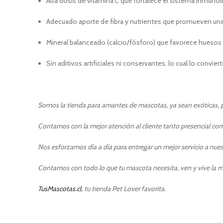
Alta dosis de vitamina C que fortalece el sistema inmunol
Adecuado aporte de fibra y nutrientes que promueven una 
Mineral balanceado (calcio/fósforo) que favorece huesos 
Sin aditivos artificiales ni conservantes, lo cual lo convier
Somos la tienda para amantes de mascotas, ya sean exóticas, pe
Contamos con la mejor atención al cliente tanto presencial como
Nos esforzamos día a día para entregar un mejor servicio a nuest
Contamos con todo lo que tu mascota necesita, ven y vive la m
TusMascotas.cl
, tu tienda Pet Lover favorita.