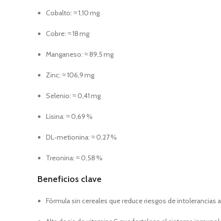
Cobalto: ≈ 1,10 mg
Cobre: ≈ 18 mg
Manganeso: ≈ 89,5 mg
Zinc: ≈ 106,9 mg
Selenio: ≈ 0,41 mg
Lisina: ≈ 0,69 %
DL‑metionina: ≈ 0,27 %
Treonina: ≈ 0,58 %
Beneficios clave
Fórmula sin cereales que reduce riesgos de intolerancias a