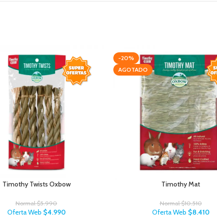
-20%
AGOTADO
Timothy Twists Oxbow
Timothy Mat
Normal
$
5.990
Normal
$
10.510
Oferta Web
$
4.990
Oferta Web
$
8.410