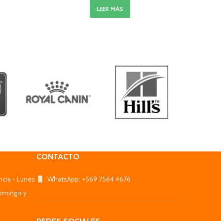
LEER MÁS
CONTACTO
ncia - Lunes
WhatsApp: +569 7564 4676
omingo y
_________