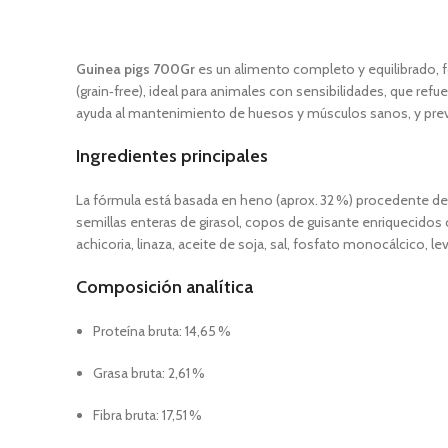
Guinea pigs 700Gr
es un alimento completo y equilibrado, f
(grain‑free), ideal para animales con sensibilidades, que refu
ayuda al mantenimiento de huesos y músculos sanos, y previ
Ingredientes principales
La fórmula está basada en heno (aprox. 32 %) procedente de
semillas enteras de girasol, copos de guisante enriquecidos c
achicoria, linaza, aceite de soja, sal, fosfato monocálcico, 
Composición analítica
Proteína bruta: 14,65 %
Grasa bruta: 2,61 %
Fibra bruta: 17,51 %