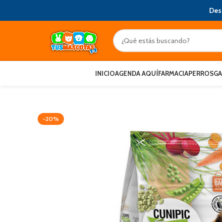
Des
INICIO
AGENDA AQUÍ
FARMACIA
PERROS
G
-20%