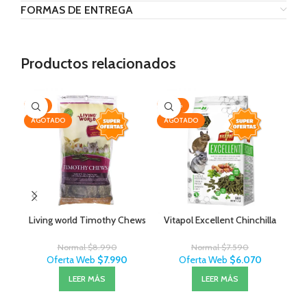
FORMAS DE ENTREGA
Productos relacionados
-11%
-20%
-2
AGOTADO
AGOTADO
AG
Living world Timothy Chews
Vitapol Excellent Chinchilla
S
Normal
$
8.990
Normal
$
7.590
Oferta Web
$
7.990
Oferta Web
$
6.070
LEER MÁS
LEER MÁS