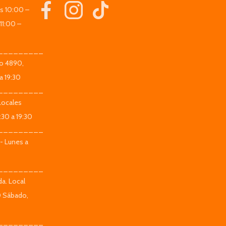
es 10:00 –
11:00 –
_________
co 4890,
a 19:30
_________
Locales
:30 a 19:30
_________
 - Lunes a
_________
da. Local
0 Sábado,
_________