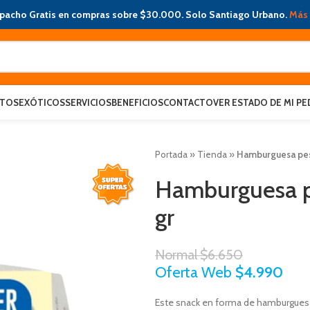
pacho Gratis en compras sobre $30.000. Solo Santiago Urbano.
Más 
ATOS
EXÓTICOS
SERVICIOS
BENEFICIOS
CONTACTO
VER ESTADO DE MI PE
Portada
»
Tienda
»
Hamburguesa pesc
Hamburguesa pe
gr
Normal
$
6.650
Oferta Web
$
4.990
Este snack en forma de hamburguesa 