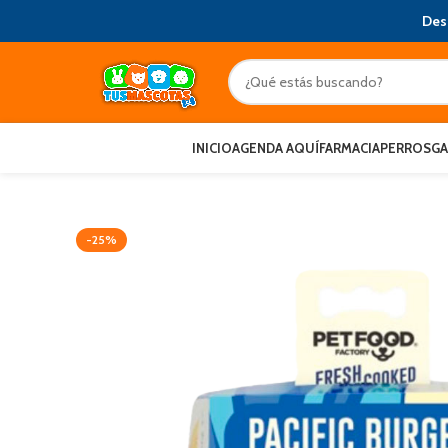
Des
INICIO
AGENDA AQUÍ
FARMACIA
PERROS
G
-25%