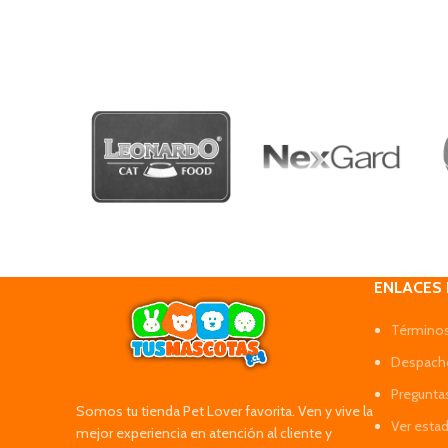
ENLACES
Términos
Despacho
Pregunta
Somos tu tienda Pet Lover favorita. Ven y vive la
Ver esta
mejor experiencia en atención al cliente y