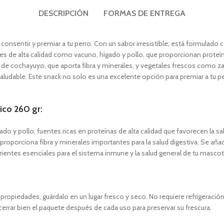
DESCRIPCIÓN
FORMAS DE ENTREGA
onsentir y premiar a tu perro. Con un sabor irresistible, está formulado 
es de alta calidad como vacuno, hígado y pollo, que proporcionan proteína
e cochayuyo, que aporta fibra y minerales, y vegetales frescos como za
saludable. Este snack no solo es una excelente opción para premiar a tu 
ico 260 gr:
o y pollo, fuentes ricas en proteínas de alta calidad que favorecen la sa
roporciona fibra y minerales importantes para la salud digestiva. Se añ
trientes esenciales para el sistema inmune y la salud general de tu mascot
ropiedades, guárdalo en un lugar fresco y seco. No requiere refrigeración
 cerrar bien el paquete después de cada uso para preservar su frescura.