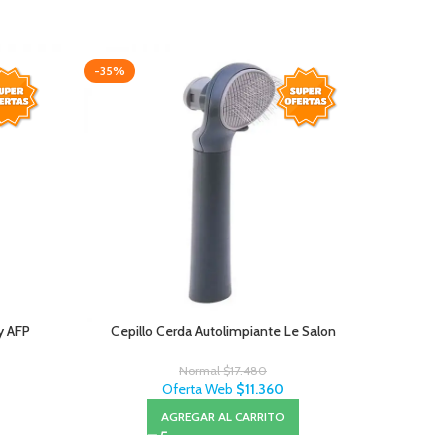
-35%
-20%
AGOTAD
y AFP
Cepillo Cerda Autolimpiante Le Salon
Pro Plan P
Normal
$
17.480
Oferta Web
$
11.360
AGREGAR AL CARRITO