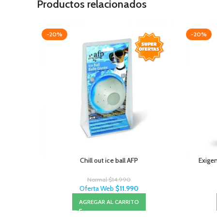
Productos relacionados
-20%
-20%
Chill out ice ball AFP
Exigen
Normal
$
14.990
Oferta Web
$
11.990
AGREGAR AL CARRITO