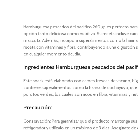
Hamburguesa pescados del pacifico 260 gr, es perfecto para c
opción tanto deliciosa como nutritiva. Su receta incluye carn
mascota. Además, incorpora superalimentos como la harina d
receta con vitaminas y fibra, contribuyendo a una digestión 
en cualquier momento del día.
Ingredientes Hamburguesa pescados del pacif
Este snack está elaborado con carnes frescas de vacuno, hígad
contiene superalimentos como la harina de cochayuyo, que p
porotos verdes, los cuales son ricos en fibra, vitaminas y nu
Precaución:
Conservación: Para garantizar que el producto mantenga sus p
refrigerador y utilízalo en un máximo de 3 días. Asegúrate de