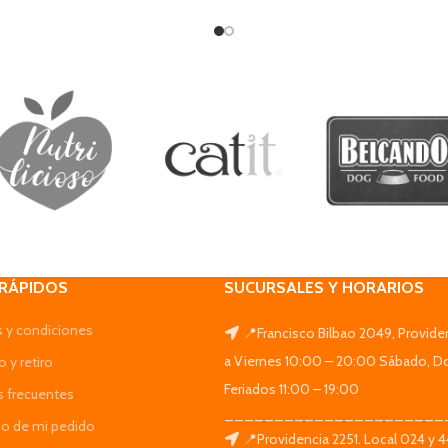
 RÁPIDOS
SUCURSALES Y HORARIOS
 y condiciones
📍Francisco Bilbao 2049, Provide
a Viernes 10:00 – 20:00 Sábado, D
 y retiro
Feriados 11:00 – 19:00
s frecuentes
______________________
do de mi pedido
📍Providencia 2251. Local 024 y 