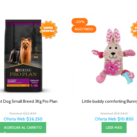
-20%
AGOTADO
t Dog Small Breed 3Kg Pro Plan
Little buddy comforting Bunn
Normal
$
32.810
Normal
$
13.560
Oferta Web
$
26.250
Oferta Web
$
10.850
AGREGAR AL CARRITO
LEER MÁS