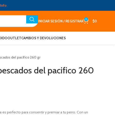
Info
0
INICIAR SESIÓN / REGISTRAR
$
0
DIDO
OUTLET
CAMBIOS Y DEVOLUCIONES
ados del pacifico 260 gr
scados del pacifico 260
es perfecto para consentir y premiar a tu perro. Con un