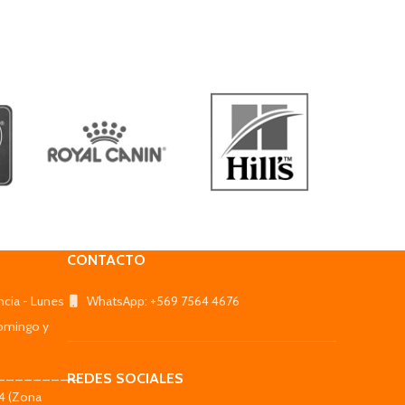
CONTACTO
ncia - Lunes
WhatsApp: +569 7564 4676
omingo y
_________
REDES SOCIALES
44 (Zona