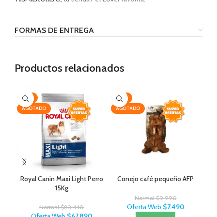
FORMAS DE ENTREGA
Productos relacionados
-19%
-25%
-3
AGOTADO
AGOTADO
Royal Canin Maxi Light Perro
Conejo café pequeño AFP
Ce
15Kg
Normal
$
9.990
Oferta Web
$
7.490
Normal
$
83.440
Oferta Web
$
67.890