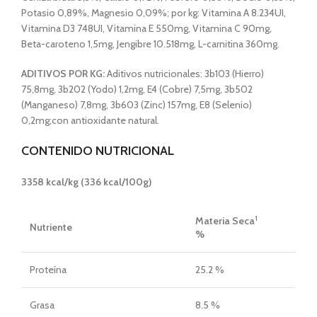
Potasio 0,89%, Magnesio 0,09%; por kg: Vitamina A 8.234UI,
Vitamina D3 748UI, Vitamina E 550mg, Vitamina C 90mg,
Beta-caroteno 1,5mg, Jengibre 10.518mg, L-carnitina 360mg.
ADITIVOS POR KG:
Aditivos nutricionales: 3b103 (Hierro)
75,8mg, 3b202 (Yodo) 1,2mg, E4 (Cobre) 7,5mg, 3b502
(Manganeso) 7,8mg, 3b603 (Zinc) 157mg, E8 (Selenio)
0,2mg;con antioxidante natural.
CONTENIDO NUTRICIONAL
3358 kcal/kg (336 kcal/100g)
1
Materia Seca
Nutriente
%
Proteína
25.2 %
Grasa
8.5 %