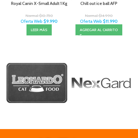
Royal Canin X-Small Adult 1 Kg
Chill out ice ball AFP
Mon
Normal
$
10.750
Normal
$
14.990
Oferta Web
$
9.990
Oferta Web
$
11.990
LEER MÁS
AGREGAR AL CARRITO