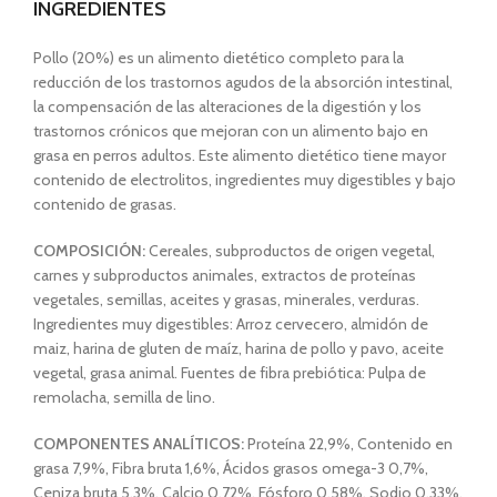
INGREDIENTES
Pollo (20%) es un alimento dietético completo para la
reducción de los trastornos agudos de la absorción intestinal,
la compensación de las alteraciones de la digestión y los
trastornos crónicos que mejoran con un alimento bajo en
grasa en perros adultos. Este alimento dietético tiene mayor
contenido de electrolitos, ingredientes muy digestibles y bajo
contenido de grasas.
COMPOSICIÓN:
Cereales, subproductos de origen vegetal,
carnes y subproductos animales, extractos de proteínas
vegetales, semillas, aceites y grasas, minerales, verduras.
Ingredientes muy digestibles: Arroz cervecero, almidón de
maiz, harina de gluten de maíz, harina de pollo y pavo, aceite
vegetal, grasa animal. Fuentes de fibra prebiótica: Pulpa de
remolacha, semilla de lino.
COMPONENTES ANALÍTICOS:
Proteína 22,9%, Contenido en
grasa 7,9%, Fibra bruta 1,6%, Ácidos grasos omega-3 0,7%,
Ceniza bruta 5,3%, Calcio 0,72%, Fósforo 0,58%, Sodio 0,33%,