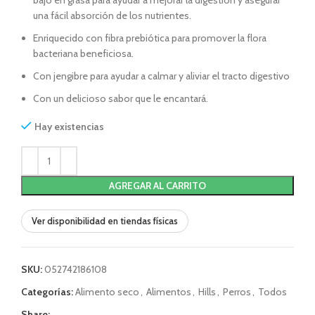
bajo en grasa para ayudar a mejorar la digestión y asegurar
una fácil absorción de los nutrientes.
Enriquecido con fibra prebiótica para promover la flora
bacteriana beneficiosa.
Con jengibre para ayudar a calmar y aliviar el tracto digestivo
Con un delicioso sabor que le encantará.
Hay existencias
AGREGAR AL CARRITO
Ver disponibilidad en tiendas físicas
SKU:
052742186108
Categorías:
Alimento seco
,
Alimentos
,
Hills
,
Perros
,
Todos
Share: