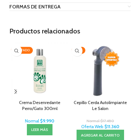
FORMAS DE ENTREGA
Productos relacionados
AGOTADO
-35%
AG
Crema Desenredante
Cepillo Cerda Autolimpiante
J
Perro/Gato 300ml
Le Salon
MenForSan
Normal
$
9.990
Normal
$
17.480
Oferta Web
$
11.360
LEER MÁS
AGREGAR AL CARRITO