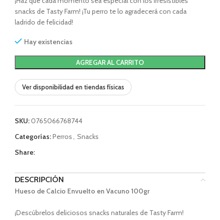
¡Haz que cada momento sea especial con los irresistibles
snacks de Tasty Farm! ¡Tu perro te lo agradecerá con cada
ladrido de felicidad!
Hay existencias
AGREGAR AL CARRITO
Ver disponibilidad en tiendas físicas
SKU:
0765066768744
Categorías:
Perros
,
Snacks
Share:
DESCRIPCIÓN
Hueso de Calcio Envuelto en Vacuno 100gr
¡Descúbrelos deliciosos snacks naturales de Tasty Farm!