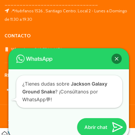
_______________________________
📍Huérfanos 1526 , Santiago Centro. Local 2 - Lunes a Domingo
de 11:30 a 19:30
CONTACTO
WhatsApp: +569 7564 4676
REDES SOCIALES
¿Tienes dudas sobre
Jackson Galaxy
Ground Snake
? ¡Consúltanos por
WhatsApp💬!
TusMascotas.cl
Abrir chat
0