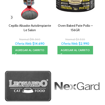
Cepillo Alisador Autolimpiante
Oven Baked Pate Pollo –
Pr
Le Salon
156GR
Normal
$
18.360
Normal
$
3.520
Oferta Web
$
14.690
Oferta Web
$
2.990
AGREGAR AL CARRITO
AGREGAR AL CARRITO