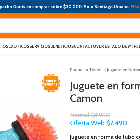
pacho Gratis en compras sobre $30.000. Solo Santiago Urbano.
Más 
ATOS
EXÓTICOS
SERVICIOS
BENEFICIOS
CONTACTO
VER ESTADO DE MI PE
Portada
»
Tienda
»
Juguete en forma
Juguete en form
Camon
Normal
$
8.990
Oferta Web
$
7.490
Juguete en forma de tubo c