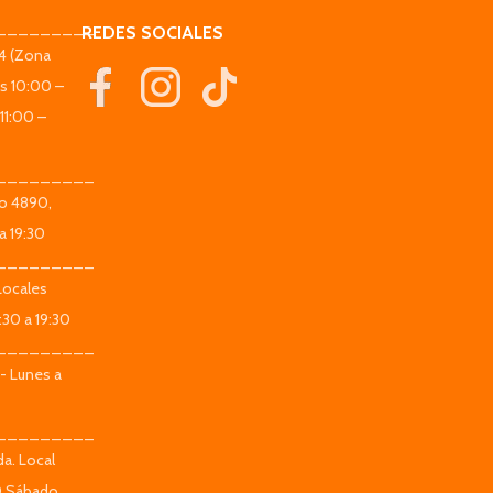
_________
REDES SOCIALES
44 (Zona
es 10:00 –
11:00 –
_________
co 4890,
a 19:30
_________
Locales
:30 a 19:30
_________
 - Lunes a
_________
da. Local
0 Sábado,