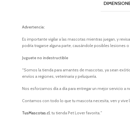
DIMENSION
Advertencia:
Es importante vigilar a las mascotas mientras juegan, y revi
podría tragarse alguna parte, causándole posibles lesiones o
Juguete no indestructible
“
Somos la tienda para amantes de mascotas, ya sean exótica
envíos a regiones, veterinaria y peluquería.
Nos esforzamos día a día para entregar un mejor servicio a n
Contamos con todo lo que tu mascota necesita, ven y vive l
TusMascotas.cl
, tu tienda Pet Lover favorita.
”