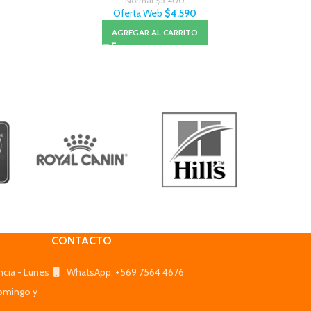
Normal
$
5.400
Oferta Web
$
4.590
AGREGAR AL CARRITO
CONTACTO
ncia - Lunes
WhatsApp: +569 7564 4676
omingo y