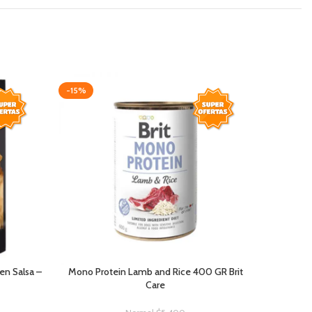
-15%
-10%
en Salsa –
Mono Protein Lamb and Rice 400 GR Brit
Care