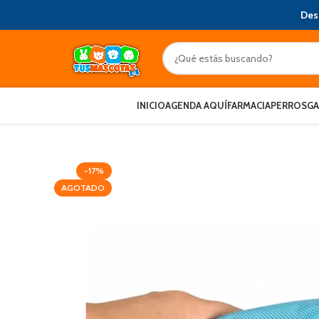
Des
INICIO
AGENDA AQUÍ
FARMACIA
PERROS
G
-17%
AGOTADO