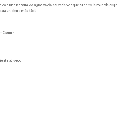
n con una botella de agua vacía
así cada vez que tu perro la muerda crujir
ara un cierre más fácil
a – Camon
iente al juego