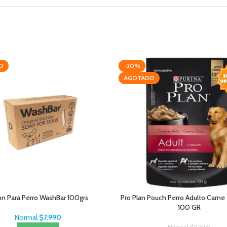
O
-20%
AGOTADO
on Para Perro WashBar 100grs
Pro Plan Pouch Perro Adulto Carne 
100 GR
Normal
$
7.990