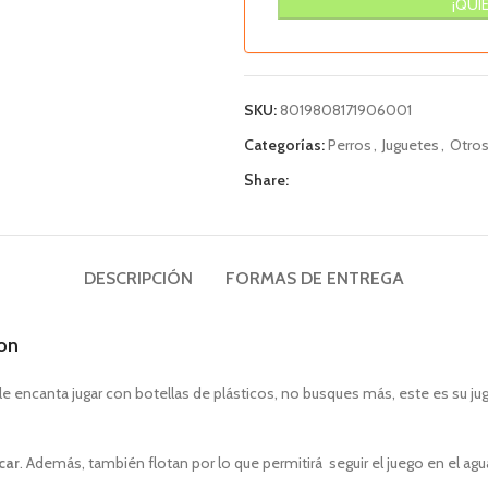
SKU:
8019808171906001
Categorías:
Perros
,
Juguetes
,
Otro
Share:
DESCRIPCIÓN
FORMAS DE ENTREGA
mon
o le encanta jugar con botellas de plásticos, no busques más, este es su ju
car
. Además, también flotan por lo que permitirá seguir el juego en el agu