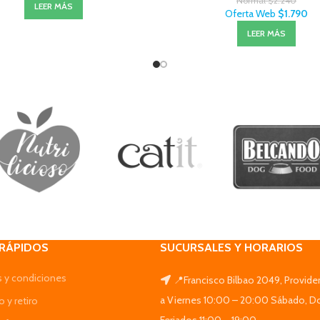
Normal
$
2.240
LEER MÁS
Oferta Web
$
1.790
LEER MÁS
 RÁPIDOS
SUCURSALES Y HORARIOS
 y condiciones
📍Francisco Bilbao 2049, Provide
a Viernes 10:00 – 20:00 Sábado, D
 y retiro