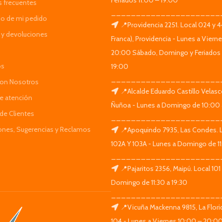
Feriados 11:00 – 19:00
s frecuentes
______________________
do de mi pedido
📍Providencia 2251. Local 024 y 
y devoluciones
Franca), Providencia - Lunes a Viern
20:00 Sábado, Domingo y Feriados 
os
19:00
______________________
Con Nosotros
📍Alcalde Eduardo Castillo Velas
de atención
Ñuñoa - Lunes a Domingo de 10:00 
de Clientes
______________________
iones, Sugerencias y Reclamos
📍Apoquindo 7935, Las Condes. 
102A Y 103A - Lunes a Domingo de 11
______________________
📍Pajaritos 2356, Maipú. Local 101
Domingo de 11:30 a 19:30
______________________
📍Vicuña Mackenna 9815, La Flori
104 - Lunes a Viernes 10:00 – 20:0