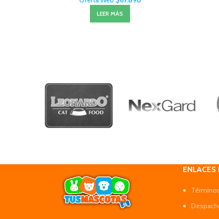
Oferta Web
$
67.890
LEER MÁS
ENLACES
Términos
Despacho