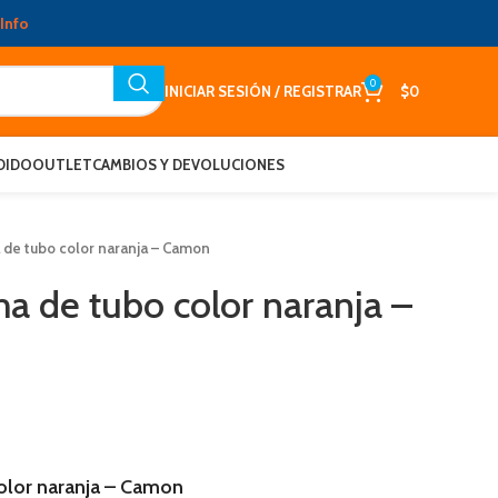
Info
0
INICIAR SESIÓN / REGISTRAR
$
0
DIDO
OUTLET
CAMBIOS Y DEVOLUCIONES
 de tubo color naranja – Camon
a de tubo color naranja –
olor naranja – Camon