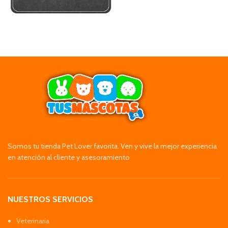
Somos tu tienda Pet Lover favorita. Ven y vive la mejor experiencia
en atención al cliente y asesoramiento
NUESTROS SERVICIOS
Veterinaria