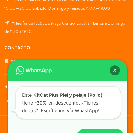
10:00 – 20:00 Sábado, Domingo y Feriados 11:00 – 19:00
_______________________________
📍Huérfanos 1526 , Santiago Centro. Local 2 - Lunes a Domingo
de 11:30 a 19:30
CONTACTO
WhatsApp: +569 7564 4676
REDES SOCIALES
Este
KitCat Plus Piel y pelaje (Pollo)
tiene
-30%
en descuento. ¿Tienes
dudas? ¡Escríbenos vía WhastApp!
TusMascotas.cl