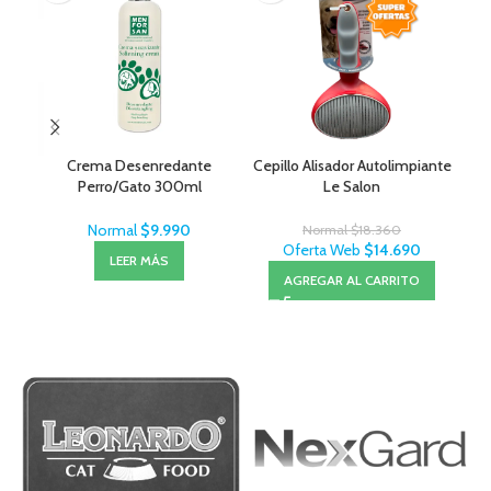
Crema Desenredante
Cepillo Alisador Autolimpiante
Sal
Perro/Gato 300ml
Le Salon
– 
MenForSan
Normal
$
9.990
Normal
$
18.360
Oferta Web
$
14.690
LEER MÁS
AGREGAR AL CARRITO